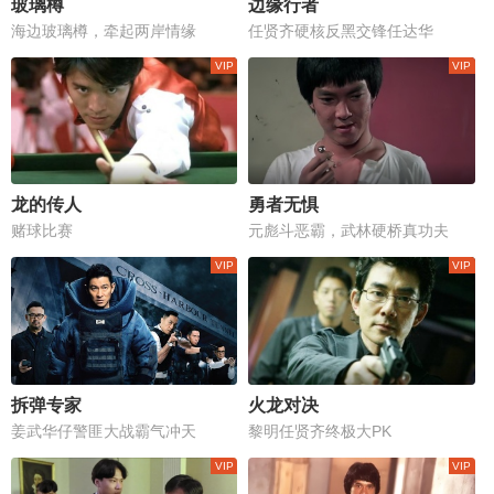
玻璃樽
边缘行者
海边玻璃樽，牵起两岸情缘
任贤齐硬核反黑交锋任达华
龙的传人
勇者无惧
赌球比赛
元彪斗恶霸，武林硬桥真功夫
拆弹专家
火龙对决
姜武华仔警匪大战霸气冲天
黎明任贤齐终极大PK