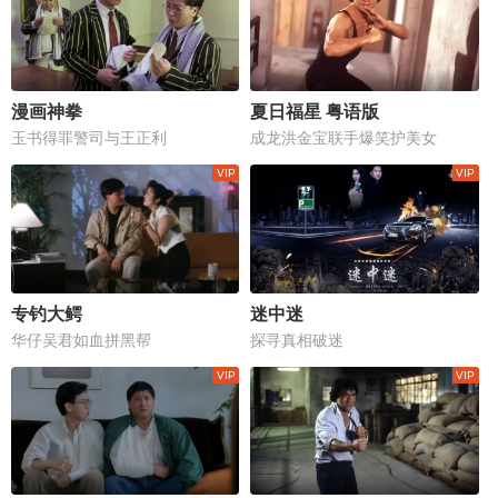
漫画神拳
夏日福星 粤语版
玉书得罪警司与王正利
成龙洪金宝联手爆笑护美女
专钓大鳄
迷中迷
华仔吴君如血拼黑帮
探寻真相破迷