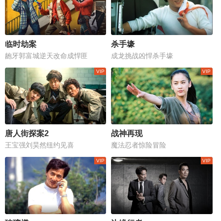
临时劫案
杀手壕
龅牙郭富城逆天改命成悍匪
成龙挑战凶悍杀手壕
唐人街探案2
战神再现
王宝强刘昊然纽约见喜
魔法忍者惊险冒险