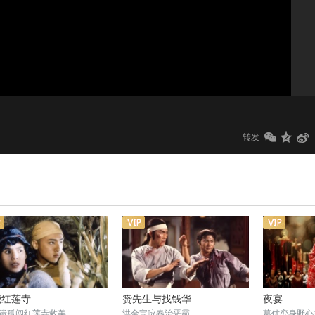
1.0x
标清
转发
烧红莲寺
赞先生与找钱华
夜宴
遗孤闯红莲寺救美
洪金宝咏春治恶霸
葛优变身野心