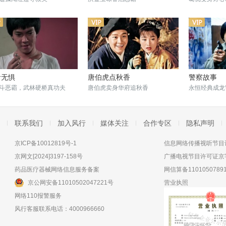
者无惧
唐伯虎点秋香
警察故事
斗恶霸，武林硬桥真功夫
唐伯虎卖身华府追秋香
永恒经典成龙
联系我们
加入风行
媒体关注
合作专区
隐私声明
京ICP备10012819号-1
信息网络传播视听节目许
京网文[2024]3197-158号
广播电视节目许可证京字
药品医疗器械网络信息服务备案
网信算备11010507891
京公网安备11010502047221号
营业执照
网络110报警服务
风行客服联系电话：4000966660