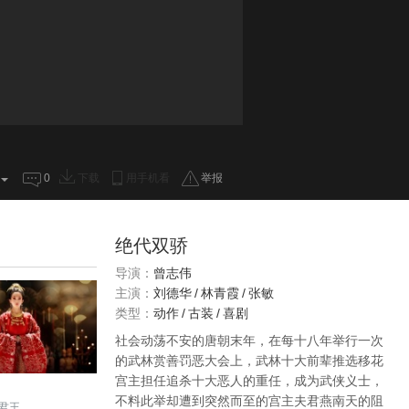
0
下载
用手机看
举报
绝代双骄
导演：
曾志伟
主演：
刘德华
/
林青霞
/
张敏
类型：
动作
/
古装
/
喜剧
社会动荡不安的唐朝末年，在每十八年举行一次
的武林赏善罚恶大会上，武林十大前辈推选移花
宫主担任追杀十大恶人的重任，成为武侠义士，
不料此举却遭到突然而至的宫主夫君燕南天的阻
君王