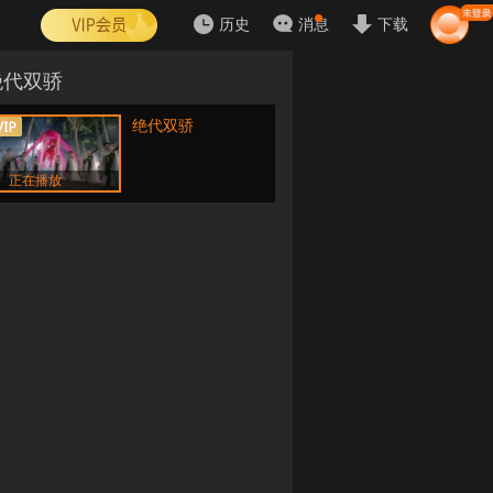
历史
消息
下载
绝代双骄
绝代双骄
正在播放