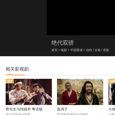
00:00/00:00
绝代双骄
首页
>
电影
>
中国香港
>
动作
/
古装
/
喜剧
相关影视剧
赞先生与找钱华 粤语版
血滴子
火
洪金宝咏春治恶霸
李宇春演绎热血武侠情
少林