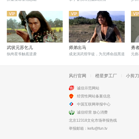
武状元苏乞儿
师弟出马
勇
纨绔星爷触底逆袭
成龙演武馆学徒，为兄搏命战黑道
元彪
风行官网
橙星梦工厂
小剪刀
诚信示范网站
经营性网站备案信息
发钱寒 粤语版
滑稽时代
中国互联网举报中心
吴宇森早期喜剧片
吴宇森致敬卓别林
诚信经营 放心消费
北京12318文化市场举报热线
举报邮箱：
kefu@fun.tv