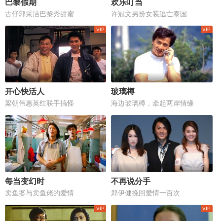
巴黎假期
欢乐叮当
古仔郭采洁巴黎秀甜蜜
许冠文男扮女装逃亡泰国
开心快活人
玻璃樽
梁朝伟惠英红联手搞怪
海边玻璃樽，牵起两岸情缘
每当变幻时
不再说分手
卖鱼婆与卖鱼佬的爱情
郑伊健挽回爱情一百次