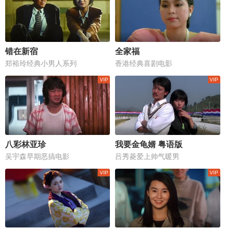
错在新宿
全家福
郑裕玲经典小男人系列
香港经典喜剧电影
八彩林亚珍
我要金龟婿 粤语版
吴宇森早期恶搞电影
吕秀菱爱上帅气暖男