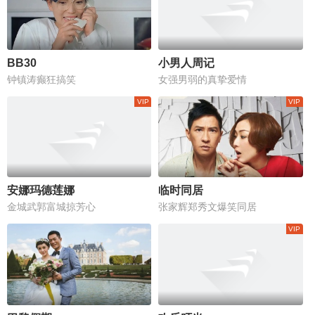
BB30
小男人周记
钟镇涛癫狂搞笑
女强男弱的真挚爱情
安娜玛德莲娜
临时同居
金城武郭富城掠芳心
张家辉郑秀文爆笑同居