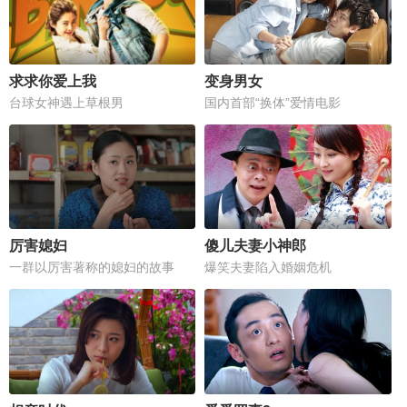
求求你爱上我
变身男女
台球女神遇上草根男
国内首部“换体”爱情电影
厉害媳妇
傻儿夫妻小神郎
一群以厉害著称的媳妇的故事
爆笑夫妻陷入婚姻危机