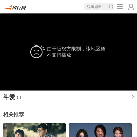
战旗如画
由于版权方限制，该地区暂
不支持播放
斗爱
相关推荐