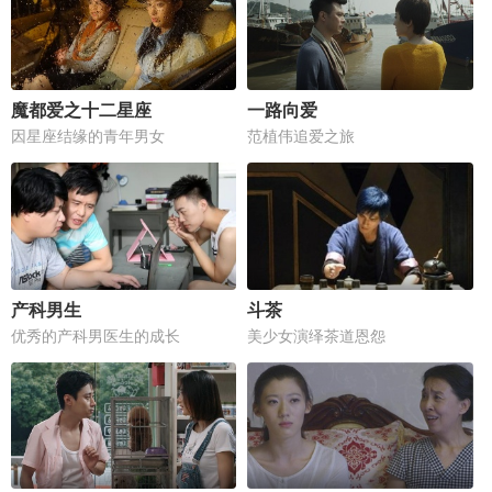
魔都爱之十二星座
一路向爱
因星座结缘的青年男女
范植伟追爱之旅
产科男生
斗茶
优秀的产科男医生的成长
美少女演绎茶道恩怨