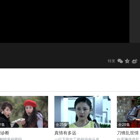
1.0x
标清
转发
2集
全25集
全29集
姻诊断
真情有多远
刀锋乱世情
解锁幸福密码
一位下岗女工的创业奋斗史
白庆琳张垒乱