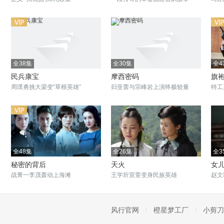
全38集
全30集
全4
民兵康宝
摩西密码
旗
周璞勇挑大梁变“草根英雄”
归亚蕾与宗峰岩上演终极较量
特工
全48集
全26集
全3
秘密的背后
天火
女
战菁一李茂轰动上海滩
王学圻宣萱变身民族英雄
赵文
风行官网
橙星梦工厂
小剪刀