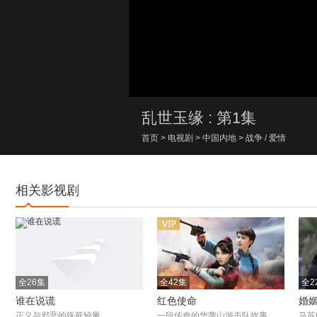
00:00/00:00
乱世玉缘 : 第1集
首页
>
电视剧
>
中国内地
>
战争
/
爱情
相关影视剧
全26集
全42集
全2
谁在说谎
红色使命
婚
正义与邪恶的殊死较量
一段传奇的华蓥山游击队故事
马苏