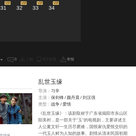
31
32
33
34
0
下载
用手机看
举报
乱世玉缘
导演：
习辛
主演：
保剑锋
/
颜丹晨
/
刘汉强
类型：
战争
/
爱情
《乱世玉缘》：该剧取材于广东省揭阳市东山区
阳美村，是一部关于“玉”的电视剧，主要讲述主
人公夏文轩一生历尽磨难，国恨家仇爱恨交织的
一代玉人鲜为人知的故事。剧情从清末民国初期
世情缘