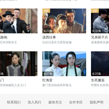
3集
全20集
全30集
袍旗袍
滇西往事
兄弟厨子兵
王对决暗杀王
以抗日县长为原型改编
凌潇肃林永健
5集
全27集
全20集
儿门
红海棠
生死邂逅
瑄佟丽娅陷入女儿门
豪门背后的凶杀和复仇
刑警队长疾风
联系我们
加入风行
媒体关注
合作专区
隐私声明