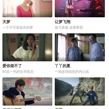
天梦
让梦飞翔
一个不可能放弃的梦
放飞青春 追逐梦想
爱你烦不了
丫丫的夏
80后一代的生存状态
一场诙谐搞笑的内心战