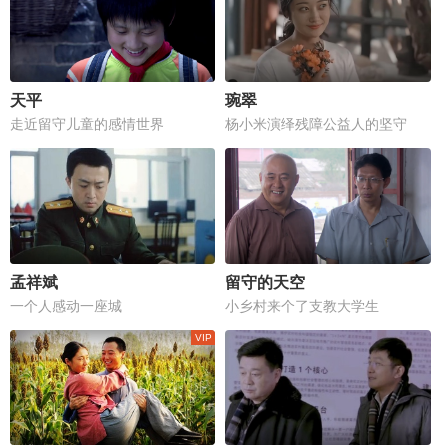
天平
琬翠
走近留守儿童的感情世界
杨小米演绎残障公益人的坚守
孟祥斌
留守的天空
一个人感动一座城
小乡村来个了支教大学生