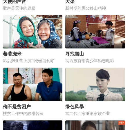
天使的声音
天渠
歌声是天使的翅膀
新时期的愚公移山精神
蕃薯浇米
寻找雪山
影后归亚蕾上演“阳光姐妹淘”
纳西族首部青少年励志电影
俺不是贫困户
绿色风暴
扶贫工作中的酸甜苦辣
富二代回家继承家族企业