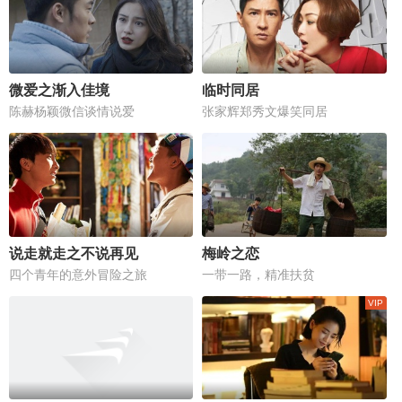
微爱之渐入佳境
临时同居
陈赫杨颖微信谈情说爱
张家辉郑秀文爆笑同居
说走就走之不说再见
梅岭之恋
四个青年的意外冒险之旅
一带一路，精准扶贫