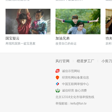
国宝疑云
加油兄弟
功
再现民国第一盗宝悬案
改变自己的命运
农村
风行官网
橙星梦工厂
小剪刀
诚信示范网站
经营性网站备案信息
青木川传奇
柳堡的女人们
中国互联网举报中心
抗战国宝保护实录
80后女孩争抢汇演名额
诚信经营 放心消费
北京12318文化市场举报热线
举报邮箱：
kefu@fun.tv