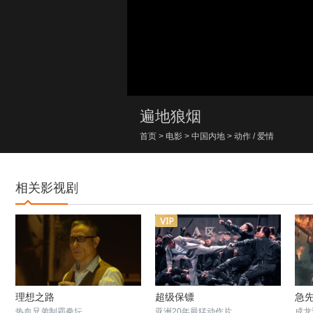
00:00/00:00
遍地狼烟
首页
>
电影
>
中国内地
>
动作
/
爱情
相关影视剧
理想之路
超级保镖
急
热血兄弟制霸拳坛
亚洲20年最猛动作片
成龙