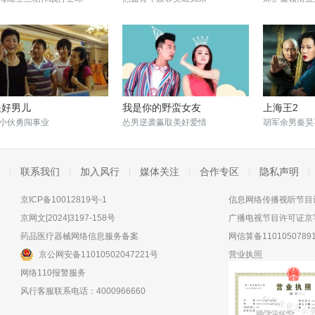
夫好男儿
我是你的野蛮女友
上海王2
小伙勇闯事业
怂男逆袭赢取美好爱情
胡军余男秦昊
联系我们
加入风行
媒体关注
合作专区
隐私声明
京ICP备10012819号-1
信息网络传播视听节目许
京网文[2024]3197-158号
广播电视节目许可证京字
药品医疗器械网络信息服务备案
网信算备11010507891
京公网安备11010502047221号
营业执照
网络110报警服务
风行客服联系电话：4000966660