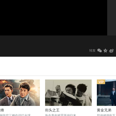
1.0x
标清
转发
先锋
街头之王
黄金兄弟
海陆空三栖作战打全球
热血青年赎罪英雄归来
郑伊健领衔五