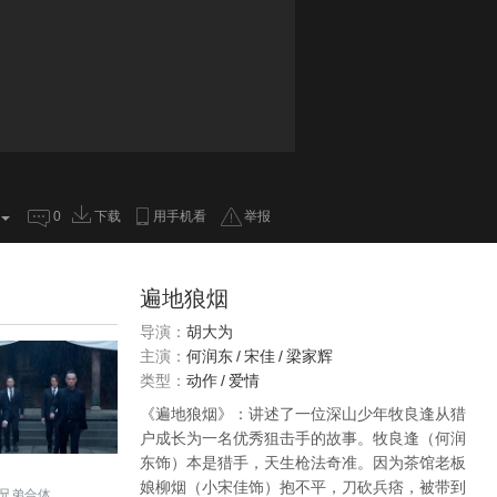
0
下载
用手机看
举报
遍地狼烟
导演：
胡大为
主演：
何润东
/
宋佳
/
梁家辉
类型：
动作
/
爱情
《遍地狼烟》：讲述了一位深山少年牧良逢从猎
户成长为一名优秀狙击手的故事。牧良逢（何润
东饰）本是猎手，天生枪法奇准。因为茶馆老板
娘柳烟（小宋佳饰）抱不平，刀砍兵痞，被带到
兄弟合体