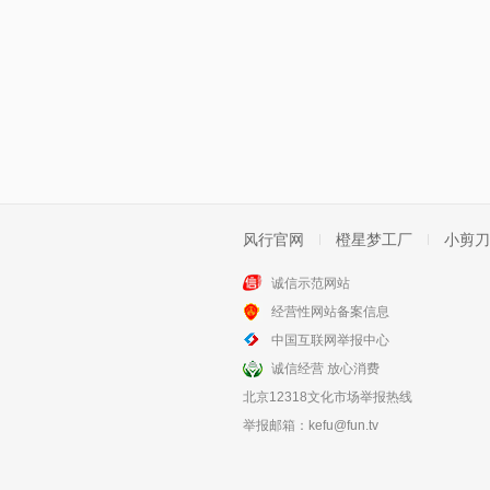
风行官网
橙星梦工厂
小剪刀
诚信示范网站
经营性网站备案信息
中国互联网举报中心
诚信经营 放心消费
北京12318文化市场举报热线
举报邮箱：
kefu@fun.tv