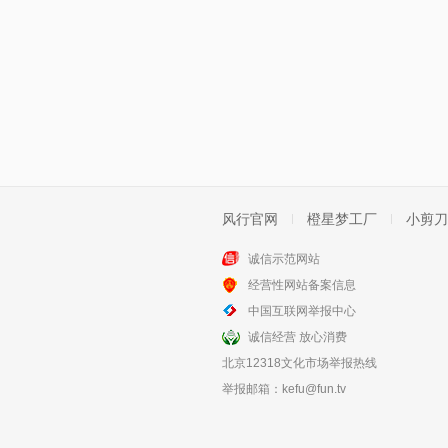
风行官网
橙星梦工厂
小剪刀
诚信示范网站
经营性网站备案信息
中国互联网举报中心
诚信经营 放心消费
北京12318文化市场举报热线
举报邮箱：
kefu@fun.tv