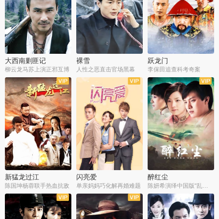
大西南剿匪记
裸雪
跃龙门
柳云龙马苏上演正邪互博
人性之恶直击官场黑幕
李保田追查科考奇案
全36集
全37集
全30集
新猛龙过江
闪亮爱
醉红尘
陈国坤杨蓉联手热血抗敌
单亲妈妈巧化解再婚难题
陈妍希演绎中国版“乱世佳人”
全30集
全30集
全30集