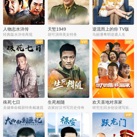
人物志水浒传
天堑1949
逆流而上的你 TV版
经典版水浒传再现
胡可演绎美女特务
马丽潘粤明逆袭人生
全34集
全21集
全35集
殊死七日
生死相随
欢天喜地对亲家
吴健奉命截获特务戴遂昌
农家好汉书写历史传奇
研究生回乡创业谱写欢乐爱情
全40集
全21集
全30集