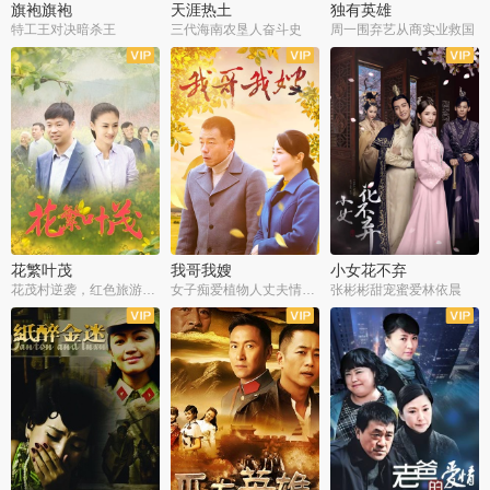
旗袍旗袍
天涯热土
独有英雄
特工王对决暗杀王
三代海南农垦人奋斗史
周一围弃艺从商实业救国
全34集
全50集
全51集
花繁叶茂
我哥我嫂
小女花不弃
花茂村逆袭，红色旅游出圈
女子痴爱植物人丈夫情定一生
张彬彬甜宠蜜爱林依晨
全42集
全35集
全32集