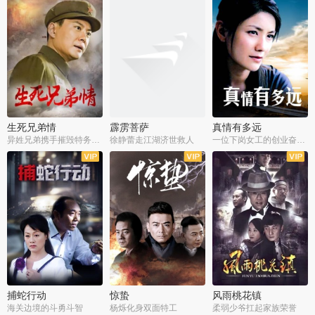
生死兄弟情
霹雳菩萨
真情有多远
异姓兄弟携手摧毁特务阴谋
徐静蕾走江湖济世救人
一位下岗女工的创业奋斗史
全22集
全39集
全36集
捕蛇行动
惊蛰
风雨桃花镇
海关边境的斗勇斗智
杨烁化身双面特工
柔弱少爷扛起家族荣誉