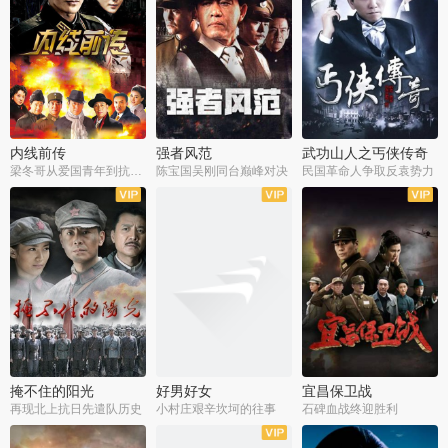
内线前传
强者风范
武功山人之丐侠传奇
梁冬哥从爱国青年到抗战精英
陈宝国吴刚同台巅峰对决
民国革命人争取反袁势力
全38集
全9集
全35集
掩不住的阳光
好男好女
宜昌保卫战
再现北上抗日先遣队历史
小村庄艰辛坎坷的往事
石碑血战终迎胜利
全37集
全40集
全25集