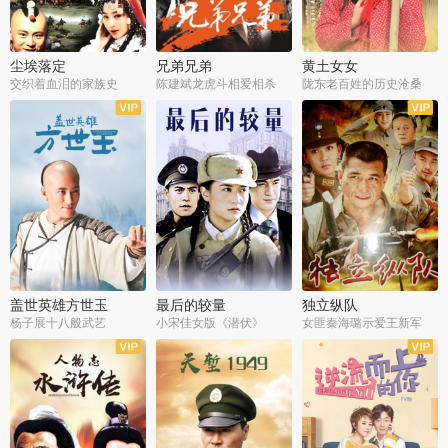
尘埃落定
兄弟兄弟
黄土女女
交织着血泪的家族史
陈建斌龙虎斗相爱相杀
陇东老百姓的历史沧桑
全36集
全28集
全44集
盖世英雄方世玉
最后的较量
独立纵队
杨子展十八般武艺
小宋佳女版《潜伏》
女匪秦海璐示爱王新军
全40集
全30集
全43集