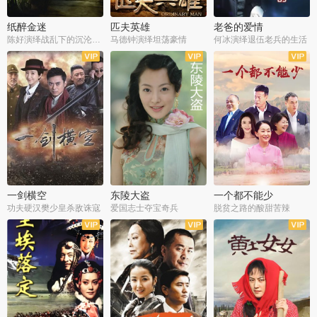
纸醉金迷
匹夫英雄
老爸的爱情
陈好演绎战乱下的沉沦人生
马德钟演绎坦荡豪情
何冰演绎退伍老兵的生活
全40集
全33集
全36集
一剑横空
东陵大盗
一个都不能少
功夫硬汉樊少皇杀敌诛寇
爱国志士夺宝奇兵
脱贫之路的酸甜苦辣
全25集
全50集
全23集