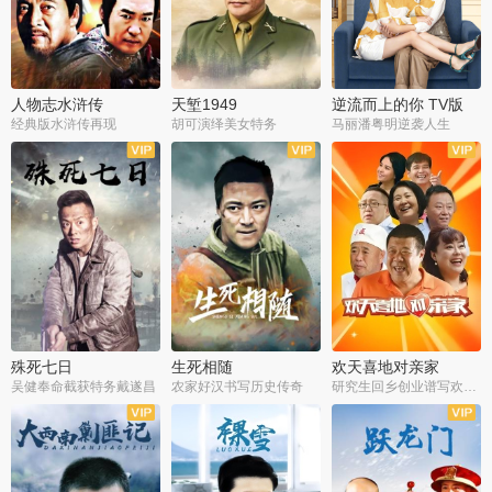
人物志水浒传
天堑1949
逆流而上的你 TV版
经典版水浒传再现
胡可演绎美女特务
马丽潘粤明逆袭人生
全34集
全21集
全35集
殊死七日
生死相随
欢天喜地对亲家
吴健奉命截获特务戴遂昌
农家好汉书写历史传奇
研究生回乡创业谱写欢乐爱情
全40集
全21集
全30集