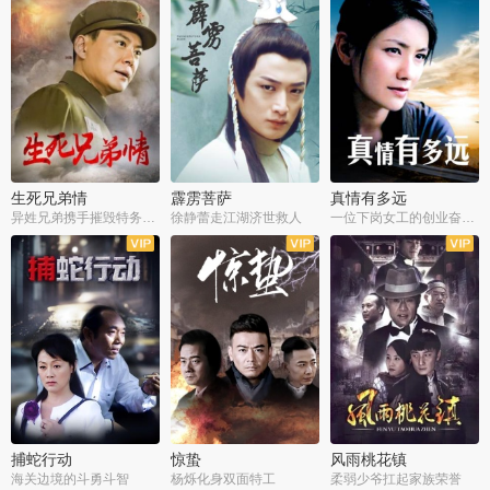
生死兄弟情
霹雳菩萨
真情有多远
异姓兄弟携手摧毁特务阴谋
徐静蕾走江湖济世救人
一位下岗女工的创业奋斗史
全22集
全39集
全36集
捕蛇行动
惊蛰
风雨桃花镇
海关边境的斗勇斗智
杨烁化身双面特工
柔弱少爷扛起家族荣誉