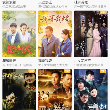
旗袍旗袍
天涯热土
独有英雄
特工王对决暗杀王
三代海南农垦人奋斗史
周一围弃艺从商实业救国
全34集
全50集
全51集
花繁叶茂
我哥我嫂
小女花不弃
花茂村逆袭，红色旅游出圈
女子痴爱植物人丈夫情定一生
张彬彬甜宠蜜爱林依晨
全42集
全35集
全32集