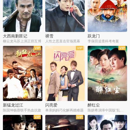
大西南剿匪记
裸雪
跃龙门
柳云龙马苏上演正邪互博
人性之恶直击官场黑幕
李保田追查科考奇案
全36集
全37集
全30集
新猛龙过江
闪亮爱
醉红尘
陈国坤杨蓉联手热血抗敌
单亲妈妈巧化解再婚难题
陈妍希演绎中国版“乱世佳人”
全30集
全30集
全30集