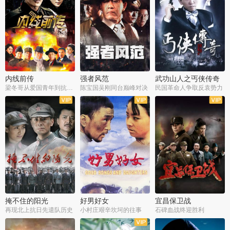
内线前传
强者风范
武功山人之丐侠传奇
梁冬哥从爱国青年到抗战精英
陈宝国吴刚同台巅峰对决
民国革命人争取反袁势力
全38集
全9集
全35集
掩不住的阳光
好男好女
宜昌保卫战
再现北上抗日先遣队历史
小村庄艰辛坎坷的往事
石碑血战终迎胜利
全37集
全40集
全25集