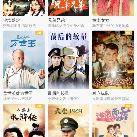
尘埃落定
兄弟兄弟
黄土女女
交织着血泪的家族史
陈建斌龙虎斗相爱相杀
陇东老百姓的历史沧桑
全36集
全28集
全44集
盖世英雄方世玉
最后的较量
独立纵队
杨子展十八般武艺
小宋佳女版《潜伏》
女匪秦海璐示爱王新军
全40集
全30集
全43集