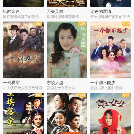
纸醉金迷
匹夫英雄
老爸的爱情
陈好演绎战乱下的沉沦人生
马德钟演绎坦荡豪情
何冰演绎退伍老兵的生活
全40集
全33集
全36集
一剑横空
东陵大盗
一个都不能少
功夫硬汉樊少皇杀敌诛寇
爱国志士夺宝奇兵
脱贫之路的酸甜苦辣
全25集
全50集
全23集