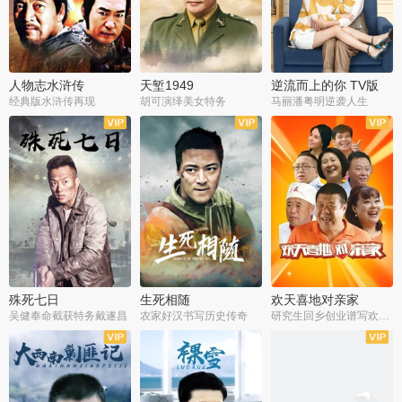
人物志水浒传
天堑1949
逆流而上的你 TV版
经典版水浒传再现
胡可演绎美女特务
马丽潘粤明逆袭人生
全34集
全21集
全35集
殊死七日
生死相随
欢天喜地对亲家
吴健奉命截获特务戴遂昌
农家好汉书写历史传奇
研究生回乡创业谱写欢乐爱情
全40集
全21集
全30集