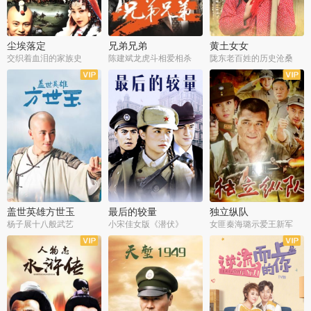
尘埃落定
兄弟兄弟
黄土女女
交织着血泪的家族史
陈建斌龙虎斗相爱相杀
陇东老百姓的历史沧桑
全36集
全28集
全44集
盖世英雄方世玉
最后的较量
独立纵队
杨子展十八般武艺
小宋佳女版《潜伏》
女匪秦海璐示爱王新军
全40集
全30集
全43集