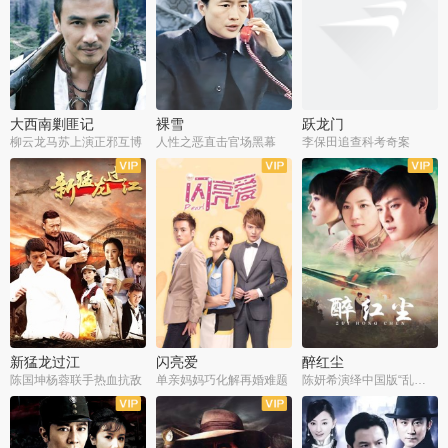
大西南剿匪记
裸雪
跃龙门
柳云龙马苏上演正邪互博
人性之恶直击官场黑幕
李保田追查科考奇案
全36集
全37集
全30集
新猛龙过江
闪亮爱
醉红尘
陈国坤杨蓉联手热血抗敌
单亲妈妈巧化解再婚难题
陈妍希演绎中国版“乱世佳人”
全30集
全30集
全30集