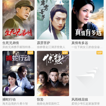
生死兄弟情
霹雳菩萨
真情有多远
异姓兄弟携手摧毁特务阴谋
徐静蕾走江湖济世救人
一位下岗女工的创业奋斗史
全22集
全39集
全36集
捕蛇行动
惊蛰
风雨桃花镇
海关边境的斗勇斗智
杨烁化身双面特工
柔弱少爷扛起家族荣誉