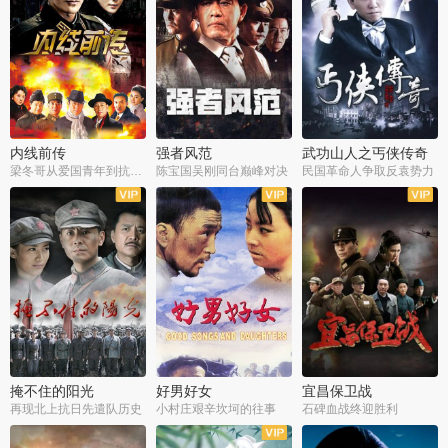
内线前传
强者风范
武功山人之丐侠传奇
梁冬哥从爱国青年到抗战精英
陈宝国吴刚同台巅峰对决
民国革命人争取反袁势力
全38集
全9集
全35集
掩不住的阳光
好男好女
宜昌保卫战
再现北上抗日先遣队历史
小村庄艰辛坎坷的往事
石碑血战终迎胜利
全37集
全40集
全25集