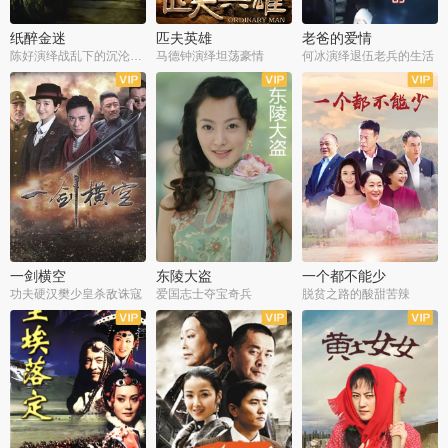
纸醉金迷
匹夫英雄
老爸的爱情
陈好演绎战乱下的沉沦人生
马德钟演绎坦荡豪情
何冰演绎退伍老兵的生活
全40集
全33集
全36集
一剑横空
东陵大盗
一个都不能少
功夫硬汉樊少皇杀敌诛寇
爱国志士夺宝奇兵
脱贫之路的酸甜苦辣
全25集
全50集
全23集