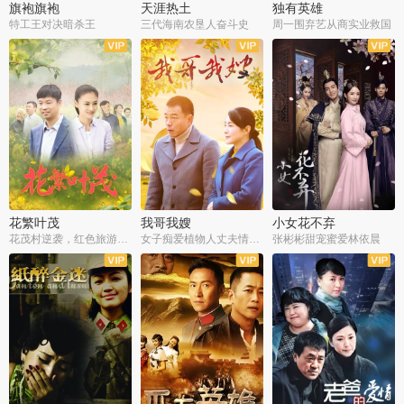
旗袍旗袍
天涯热土
独有英雄
特工王对决暗杀王
三代海南农垦人奋斗史
周一围弃艺从商实业救国
全34集
全50集
全51集
花繁叶茂
我哥我嫂
小女花不弃
花茂村逆袭，红色旅游出圈
女子痴爱植物人丈夫情定一生
张彬彬甜宠蜜爱林依晨
全42集
全35集
全32集