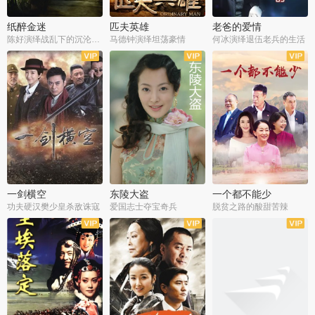
纸醉金迷
匹夫英雄
老爸的爱情
陈好演绎战乱下的沉沦人生
马德钟演绎坦荡豪情
何冰演绎退伍老兵的生活
全40集
全33集
全36集
一剑横空
东陵大盗
一个都不能少
功夫硬汉樊少皇杀敌诛寇
爱国志士夺宝奇兵
脱贫之路的酸甜苦辣
全25集
全50集
全23集