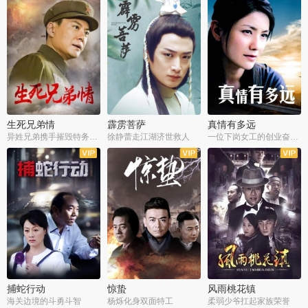
生死兄弟情
霹雳菩萨
真情有多远
异姓兄弟携手摧毁特务阴谋
徐静蕾走江湖济世救人
一位下岗女工的创业奋斗史
全22集
全39集
全36集
捕蛇行动
惊蛰
风雨桃花镇
海关边境的斗勇斗智
杨烁化身双面特工
柔弱少爷扛起家族荣誉