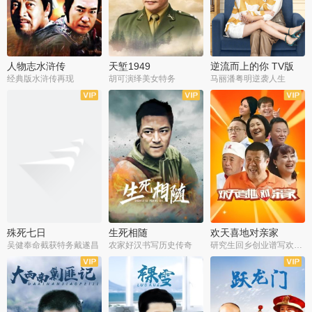
人物志水浒传
天堑1949
逆流而上的你 TV版
经典版水浒传再现
胡可演绎美女特务
马丽潘粤明逆袭人生
全34集
全21集
全35集
殊死七日
生死相随
欢天喜地对亲家
吴健奉命截获特务戴遂昌
农家好汉书写历史传奇
研究生回乡创业谱写欢乐爱情
全40集
全21集
全30集