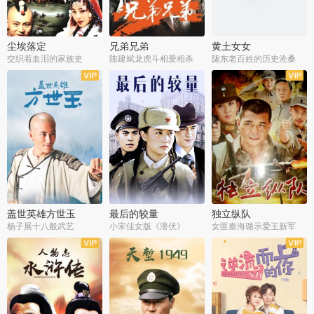
尘埃落定
兄弟兄弟
黄土女女
交织着血泪的家族史
陈建斌龙虎斗相爱相杀
陇东老百姓的历史沧桑
全36集
全28集
全44集
盖世英雄方世玉
最后的较量
独立纵队
杨子展十八般武艺
小宋佳女版《潜伏》
女匪秦海璐示爱王新军
全40集
全30集
全43集