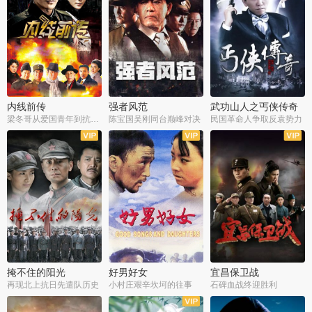
内线前传
强者风范
武功山人之丐侠传奇
梁冬哥从爱国青年到抗战精英
陈宝国吴刚同台巅峰对决
民国革命人争取反袁势力
全38集
全9集
全35集
掩不住的阳光
好男好女
宜昌保卫战
再现北上抗日先遣队历史
小村庄艰辛坎坷的往事
石碑血战终迎胜利
全37集
全40集
全25集