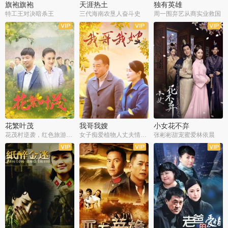
旗袍旗袍
天涯热土
独有英雄
特工王对决暗杀王
三代海南农垦人奋斗史
周一围弃艺从商实业救国
全34集
全50集
全51集
花繁叶茂
我哥我嫂
小女花不弃
花茂村逆袭，红色旅游出圈
女子痴爱植物人丈夫情定一生
张彬彬甜宠蜜爱林依晨
全42集
全35集
全32集