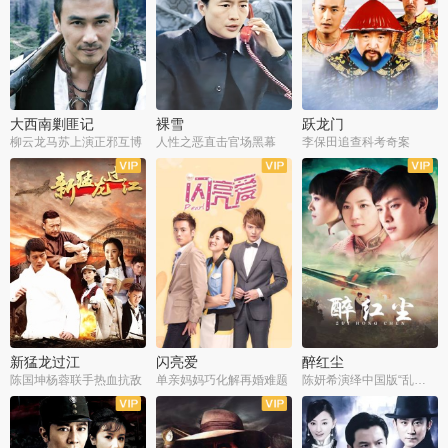
大西南剿匪记
裸雪
跃龙门
柳云龙马苏上演正邪互博
人性之恶直击官场黑幕
李保田追查科考奇案
全36集
全37集
全30集
新猛龙过江
闪亮爱
醉红尘
陈国坤杨蓉联手热血抗敌
单亲妈妈巧化解再婚难题
陈妍希演绎中国版“乱世佳人”
全30集
全30集
全30集