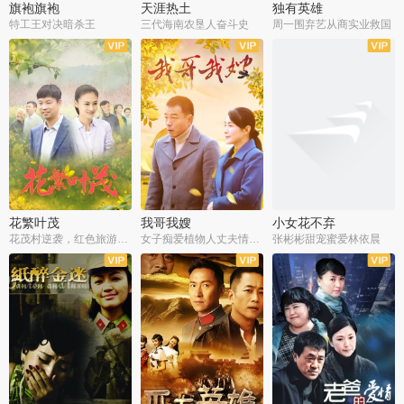
旗袍旗袍
天涯热土
独有英雄
特工王对决暗杀王
三代海南农垦人奋斗史
周一围弃艺从商实业救国
全34集
全50集
全51集
花繁叶茂
我哥我嫂
小女花不弃
花茂村逆袭，红色旅游出圈
女子痴爱植物人丈夫情定一生
张彬彬甜宠蜜爱林依晨
全42集
全35集
全32集