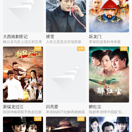
大西南剿匪记
裸雪
跃龙门
柳云龙马苏上演正邪互博
人性之恶直击官场黑幕
李保田追查科考奇案
全36集
全37集
全30集
新猛龙过江
闪亮爱
醉红尘
陈国坤杨蓉联手热血抗敌
单亲妈妈巧化解再婚难题
陈妍希演绎中国版“乱世佳人”
全30集
全30集
全30集