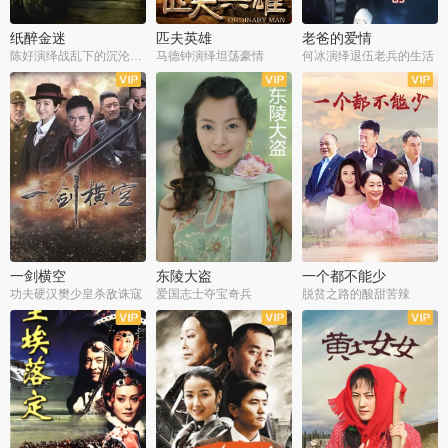
纸醉金迷
匹夫英雄
老爸的爱情
陈好演绎战乱下的沉沦人生
马德钟演绎坦荡豪情
何冰演绎退伍老兵的生活
全40集
全33集
全36集
一剑横空
东陵大盗
一个都不能少
功夫硬汉樊少皇杀敌诛寇
爱国志士夺宝奇兵
脱贫之路的酸甜苦辣
全25集
全50集
全23集