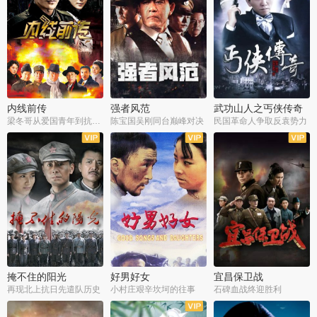
内线前传
强者风范
武功山人之丐侠传奇
梁冬哥从爱国青年到抗战精英
陈宝国吴刚同台巅峰对决
民国革命人争取反袁势力
全38集
全9集
全35集
掩不住的阳光
好男好女
宜昌保卫战
再现北上抗日先遣队历史
小村庄艰辛坎坷的往事
石碑血战终迎胜利
全37集
全40集
全25集