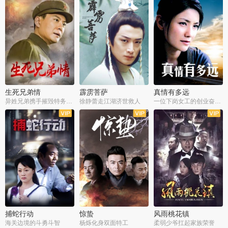
生死兄弟情
霹雳菩萨
真情有多远
异姓兄弟携手摧毁特务阴谋
徐静蕾走江湖济世救人
一位下岗女工的创业奋斗史
全22集
全39集
全36集
捕蛇行动
惊蛰
风雨桃花镇
海关边境的斗勇斗智
杨烁化身双面特工
柔弱少爷扛起家族荣誉