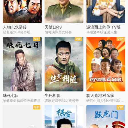
人物志水浒传
天堑1949
逆流而上的你 TV版
经典版水浒传再现
胡可演绎美女特务
马丽潘粤明逆袭人生
全34集
全21集
全35集
殊死七日
生死相随
欢天喜地对亲家
吴健奉命截获特务戴遂昌
农家好汉书写历史传奇
研究生回乡创业谱写欢乐爱情
全40集
全21集
全30集