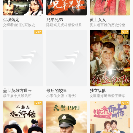
尘埃落定
兄弟兄弟
黄土女女
交织着血泪的家族史
陈建斌龙虎斗相爱相杀
陇东老百姓的历史沧桑
全36集
全28集
全44集
盖世英雄方世玉
最后的较量
独立纵队
杨子展十八般武艺
小宋佳女版《潜伏》
女匪秦海璐示爱王新军
全40集
全30集
全43集