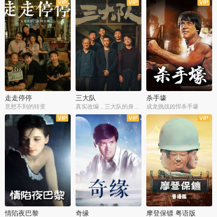
走走停停
三大队
杀手壕
意想不到的转变
真实改编，三大队的身世浮沉
成龙挑战凶悍杀手壕
情陷夜巴黎
奇缘
摩登保镖 粤语版