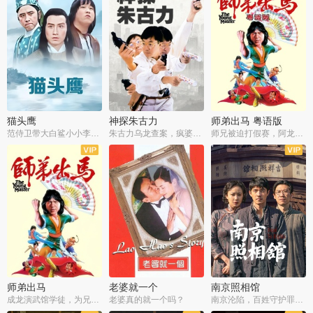
猫头鹰
神探朱古力
师弟出马 粤语版
范侍卫带大白鲨小小李破案寻妃
朱古力乌龙查案，疯婆子神助攻
师兄被迫打假赛，阿龙追查斗黑帮
师弟出马
老婆就一个
南京照相馆
成龙演武馆学徒，为兄搏命战黑道
老婆真的就一个吗？
南京沦陷，百姓守护罪证底片