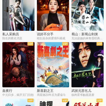
私人采购员
说好不分手
蜀山：新蜀山剑侠
陌生的匿名消息
错乱纷杂的爱情纠葛戏
无法超越的林青霞经典角色
血夜行
新喜剧之王
武状元苏乞儿
中元归乡，揭开灭门旧怨
周星驰20年后为爱奋斗
纨绔星爷触底逆袭