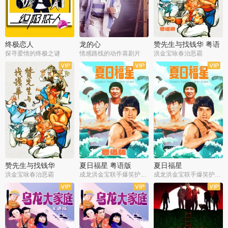
终极恋人
龙的心
赞先生与找钱华 粤语
版
探寻爱情的终极之谜
情感路线的动作喜剧片
洪金宝咏春治恶霸
赞先生与找钱华
夏日福星 粤语版
夏日福星
洪金宝咏春治恶霸
成龙洪金宝联手爆笑护美女
成龙洪金宝联手爆笑护美女