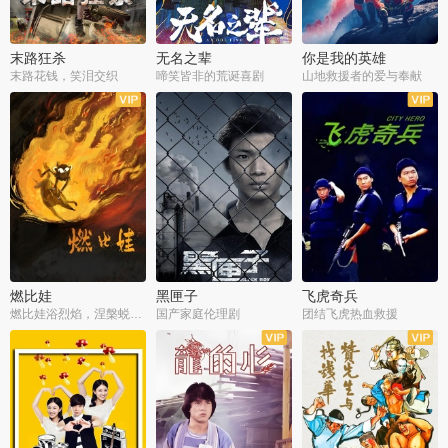
末路狂杀
无名之辈
你是我的英雄
末路花钱，笑泪交织
啼笑皆非的荒诞喜剧
山地救援者的爱与奉献
燃比娃
黑匣子
飞虎奇兵
燃比娃浴烈焰，涅槃蜕变成人
国产家庭伦理剧
团结飞虎热血救援