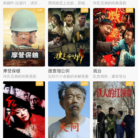
朱丽叶·比诺什，演尽失爱之痛
周润发恋上女奴，异能护体战邪派
许氏兄弟的经典喜剧
摩登保镖
搜查瑠公圳
戏台
许氏兄弟的经典喜剧
尘封六十余载的未解悬案
乱世戏班，爆笑登台