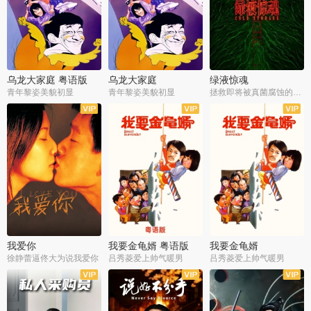
乌龙大家庭 粤语版
乌龙大家庭
绿液惊魂
青年黎姿美貌初显
青年黎姿美貌初显
拯救即将被真菌腐蚀的世界
我爱你
我要金龟婿 粤语版
我要金龟婿
徐静蕾逼佟大为说我爱你
吕秀菱爱上帅气暖男
吕秀菱爱上帅气暖男