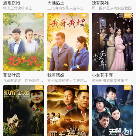
旗袍旗袍
天涯热土
独有英雄
特工王对决暗杀王
三代海南农垦人奋斗史
周一围弃艺从商实业救国
全34集
全50集
全51集
花繁叶茂
我哥我嫂
小女花不弃
花茂村逆袭，红色旅游出圈
女子痴爱植物人丈夫情定一生
张彬彬甜宠蜜爱林依晨
全42集
全35集
全32集