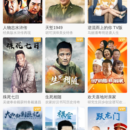
人物志水浒传
天堑1949
逆流而上的你 TV版
经典版水浒传再现
胡可演绎美女特务
马丽潘粤明逆袭人生
全34集
全21集
全35集
殊死七日
生死相随
欢天喜地对亲家
吴健奉命截获特务戴遂昌
农家好汉书写历史传奇
研究生回乡创业谱写欢乐爱情
全40集
全21集
全30集