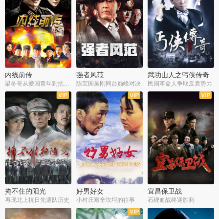
内线前传
强者风范
武功山人之丐侠传奇
梁冬哥从爱国青年到抗战精英
陈宝国吴刚同台巅峰对决
民国革命人争取反袁势力
全38集
全9集
全35集
掩不住的阳光
好男好女
宜昌保卫战
再现北上抗日先遣队历史
小村庄艰辛坎坷的往事
石碑血战终迎胜利
全37集
全40集
全25集