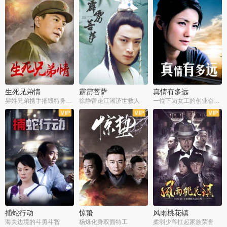
生死兄弟情
霹雳菩萨
真情有多远
异姓兄弟携手摧毁特务阴谋
徐静蕾走江湖济世救人
一位下岗女工的创业奋斗史
全22集
全39集
全36集
捕蛇行动
惊蛰
风雨桃花镇
海关边境的斗勇斗智
杨烁化身双面特工
柔弱少爷扛起家族荣誉