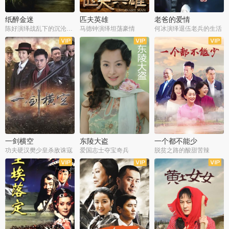
纸醉金迷
匹夫英雄
老爸的爱情
陈好演绎战乱下的沉沦人生
马德钟演绎坦荡豪情
何冰演绎退伍老兵的生活
全40集
全33集
全36集
一剑横空
东陵大盗
一个都不能少
功夫硬汉樊少皇杀敌诛寇
爱国志士夺宝奇兵
脱贫之路的酸甜苦辣
全25集
全50集
全23集