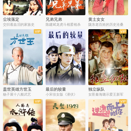
尘埃落定
兄弟兄弟
黄土女女
交织着血泪的家族史
陈建斌龙虎斗相爱相杀
陇东老百姓的历史沧桑
全36集
全28集
全44集
盖世英雄方世玉
最后的较量
独立纵队
杨子展十八般武艺
小宋佳女版《潜伏》
女匪秦海璐示爱王新军
全40集
全30集
全43集