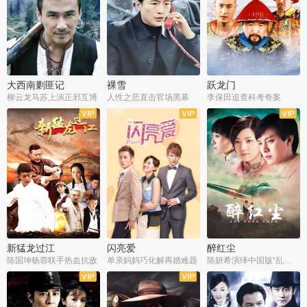
大西南剿匪记
裸雪
跃龙门
柳云龙马苏上演正邪互博
人性之恶直击官场黑幕
李保田追查科考奇案
全36集
全37集
全30集
新猛龙过江
闪亮爱
醉红尘
陈国坤杨蓉联手热血抗敌
单亲妈妈巧化解再婚难题
陈妍希演绎中国版“乱世佳人”
全30集
全30集
全30集