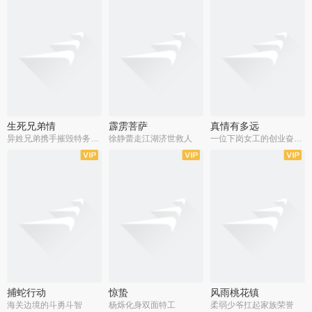
生死兄弟情
霹雳菩萨
真情有多远
异姓兄弟携手摧毁特务阴谋
徐静蕾走江湖济世救人
一位下岗女工的创业奋斗史
全22集
全39集
全36集
捕蛇行动
惊蛰
风雨桃花镇
海关边境的斗勇斗智
杨烁化身双面特工
柔弱少爷扛起家族荣誉