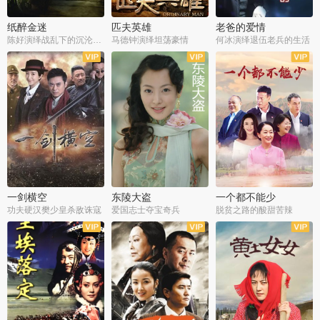
纸醉金迷
匹夫英雄
老爸的爱情
陈好演绎战乱下的沉沦人生
马德钟演绎坦荡豪情
何冰演绎退伍老兵的生活
全40集
全33集
全36集
一剑横空
东陵大盗
一个都不能少
功夫硬汉樊少皇杀敌诛寇
爱国志士夺宝奇兵
脱贫之路的酸甜苦辣
全25集
全50集
全23集