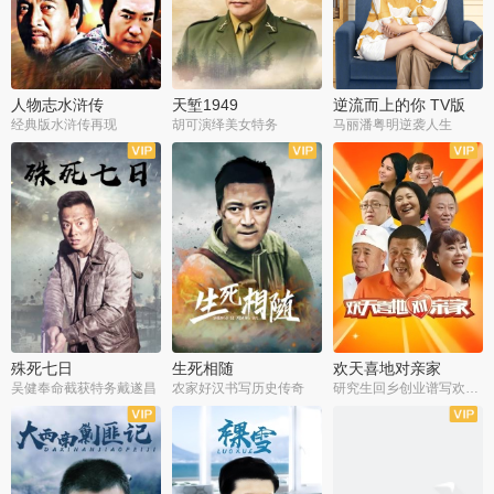
人物志水浒传
天堑1949
逆流而上的你 TV版
经典版水浒传再现
胡可演绎美女特务
马丽潘粤明逆袭人生
全34集
全21集
全35集
殊死七日
生死相随
欢天喜地对亲家
吴健奉命截获特务戴遂昌
农家好汉书写历史传奇
研究生回乡创业谱写欢乐爱情
全40集
全21集
全30集