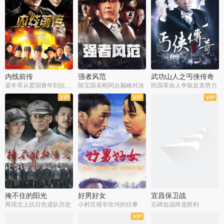
内线前传
强者风范
武功山人之丐侠传奇
梁冬哥从爱国青年到抗战精英
陈宝国吴刚同台巅峰对决
民国革命人争取反袁势力
全38集
全9集
全35集
掩不住的阳光
好男好女
宜昌保卫战
再现北上抗日先遣队历史
小村庄艰辛坎坷的往事
石碑血战终迎胜利
全37集
全40集
全25集