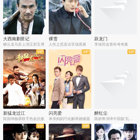
大西南剿匪记
裸雪
跃龙门
柳云龙马苏上演正邪互博
人性之恶直击官场黑幕
李保田追查科考奇案
全36集
全37集
全30集
新猛龙过江
闪亮爱
醉红尘
陈国坤杨蓉联手热血抗敌
单亲妈妈巧化解再婚难题
陈妍希演绎中国版“乱世佳人”
全30集
全30集
全30集