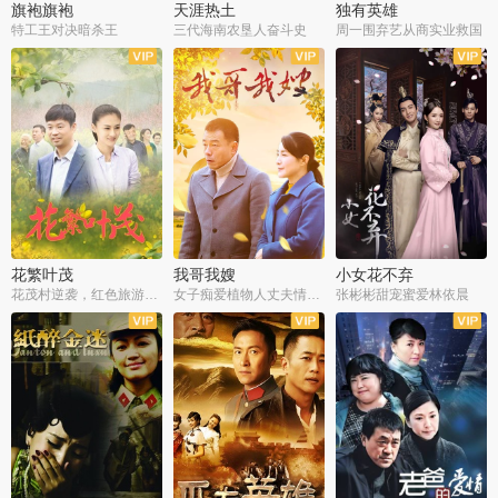
旗袍旗袍
天涯热土
独有英雄
特工王对决暗杀王
三代海南农垦人奋斗史
周一围弃艺从商实业救国
全34集
全50集
全51集
花繁叶茂
我哥我嫂
小女花不弃
花茂村逆袭，红色旅游出圈
女子痴爱植物人丈夫情定一生
张彬彬甜宠蜜爱林依晨
全42集
全35集
全32集