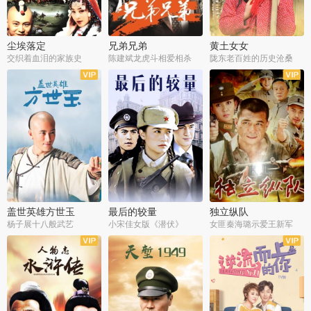
尘埃落定
兄弟兄弟
黄土女女
交织着血泪的家族史
陈建斌龙虎斗相爱相杀
陇东老百姓的历史沧桑
全36集
全28集
全44集
盖世英雄方世玉
最后的较量
独立纵队
杨子展十八般武艺
小宋佳女版《潜伏》
女匪秦海璐示爱王新军
全40集
全30集
全43集