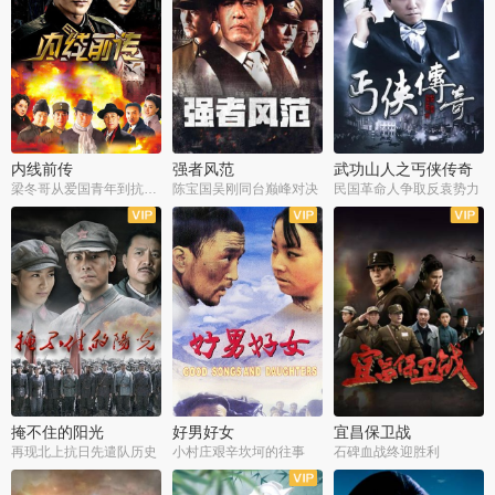
内线前传
强者风范
武功山人之丐侠传奇
梁冬哥从爱国青年到抗战精英
陈宝国吴刚同台巅峰对决
民国革命人争取反袁势力
全38集
全9集
全35集
掩不住的阳光
好男好女
宜昌保卫战
再现北上抗日先遣队历史
小村庄艰辛坎坷的往事
石碑血战终迎胜利
全37集
全40集
全25集