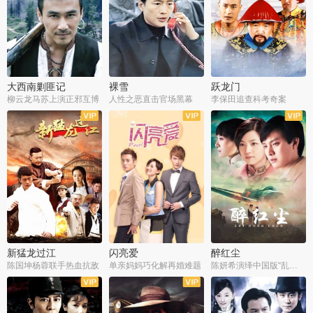
大西南剿匪记
裸雪
跃龙门
柳云龙马苏上演正邪互博
人性之恶直击官场黑幕
李保田追查科考奇案
全36集
全37集
全30集
新猛龙过江
闪亮爱
醉红尘
陈国坤杨蓉联手热血抗敌
单亲妈妈巧化解再婚难题
陈妍希演绎中国版“乱世佳人”
全30集
全30集
全30集