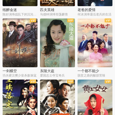
纸醉金迷
匹夫英雄
老爸的爱情
陈好演绎战乱下的沉沦人生
马德钟演绎坦荡豪情
何冰演绎退伍老兵的生活
全40集
全33集
全36集
一剑横空
东陵大盗
一个都不能少
功夫硬汉樊少皇杀敌诛寇
爱国志士夺宝奇兵
脱贫之路的酸甜苦辣
全25集
全50集
全23集