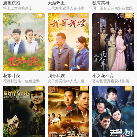
旗袍旗袍
天涯热土
独有英雄
特工王对决暗杀王
三代海南农垦人奋斗史
周一围弃艺从商实业救国
全34集
全50集
全51集
花繁叶茂
我哥我嫂
小女花不弃
花茂村逆袭，红色旅游出圈
女子痴爱植物人丈夫情定一生
张彬彬甜宠蜜爱林依晨
全42集
全35集
全32集