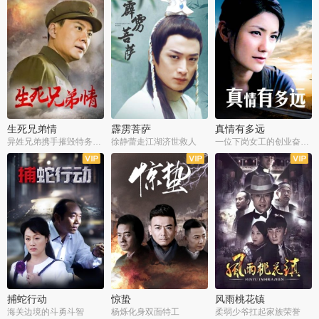
生死兄弟情
霹雳菩萨
真情有多远
异姓兄弟携手摧毁特务阴谋
徐静蕾走江湖济世救人
一位下岗女工的创业奋斗史
全22集
全39集
全36集
捕蛇行动
惊蛰
风雨桃花镇
海关边境的斗勇斗智
杨烁化身双面特工
柔弱少爷扛起家族荣誉