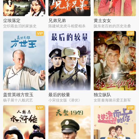
尘埃落定
兄弟兄弟
黄土女女
交织着血泪的家族史
陈建斌龙虎斗相爱相杀
陇东老百姓的历史沧桑
全36集
全28集
全44集
盖世英雄方世玉
最后的较量
独立纵队
杨子展十八般武艺
小宋佳女版《潜伏》
女匪秦海璐示爱王新军
全40集
全30集
全43集