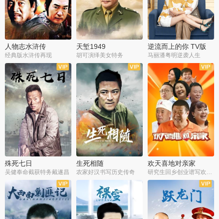
人物志水浒传
天堑1949
逆流而上的你 TV版
经典版水浒传再现
胡可演绎美女特务
马丽潘粤明逆袭人生
全34集
全21集
全35集
殊死七日
生死相随
欢天喜地对亲家
吴健奉命截获特务戴遂昌
农家好汉书写历史传奇
研究生回乡创业谱写欢乐爱情
全40集
全21集
全30集