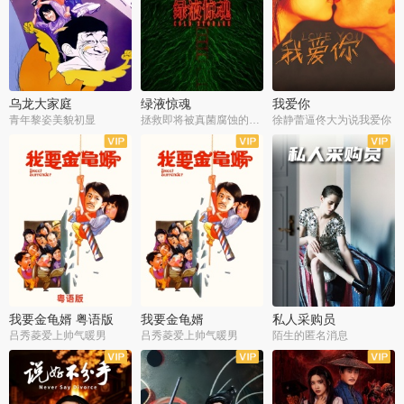
乌龙大家庭
绿液惊魂
我爱你
青年黎姿美貌初显
拯救即将被真菌腐蚀的世界
徐静蕾逼佟大为说我爱你
我要金龟婿 粤语版
我要金龟婿
私人采购员
吕秀菱爱上帅气暖男
吕秀菱爱上帅气暖男
陌生的匿名消息