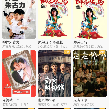
神探朱古力
师弟出马 粤语版
师弟出马
朱古力乌龙查案，疯婆子神助攻
师兄被迫打假赛，阿龙追查斗黑帮
成龙演武馆学徒，为兄搏命战黑道
老婆就一个
南京照相馆
走走停停
老婆真的就一个吗？
南京沦陷，百姓守护罪证底片
意想不到的转变