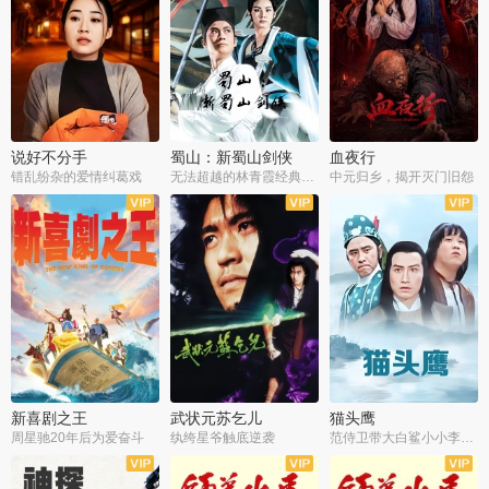
说好不分手
蜀山：新蜀山剑侠
血夜行
错乱纷杂的爱情纠葛戏
无法超越的林青霞经典角色
中元归乡，揭开灭门旧怨
新喜剧之王
武状元苏乞儿
猫头鹰
周星驰20年后为爱奋斗
纨绔星爷触底逆袭
范侍卫带大白鲨小小李破案寻妃