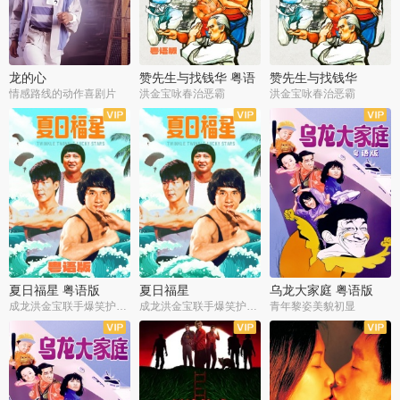
龙的心
赞先生与找钱华 粤语
赞先生与找钱华
版
情感路线的动作喜剧片
洪金宝咏春治恶霸
洪金宝咏春治恶霸
夏日福星 粤语版
夏日福星
乌龙大家庭 粤语版
成龙洪金宝联手爆笑护美女
成龙洪金宝联手爆笑护美女
青年黎姿美貌初显