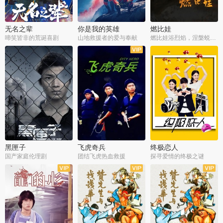
无名之辈
你是我的英雄
燃比娃
啼笑皆非的荒诞喜剧
山地救援者的爱与奉献
燃比娃浴烈焰，涅槃蜕变成人
黑匣子
飞虎奇兵
终极恋人
国产家庭伦理剧
团结飞虎热血救援
探寻爱情的终极之谜