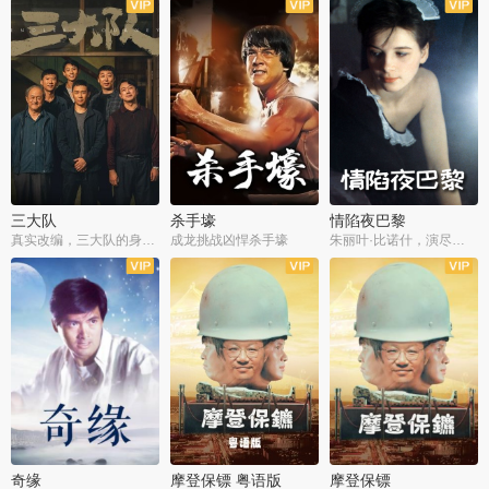
三大队
杀手壕
情陷夜巴黎
真实改编，三大队的身世浮沉
成龙挑战凶悍杀手壕
朱丽叶·比诺什，演尽失爱之痛
奇缘
摩登保镖 粤语版
摩登保镖