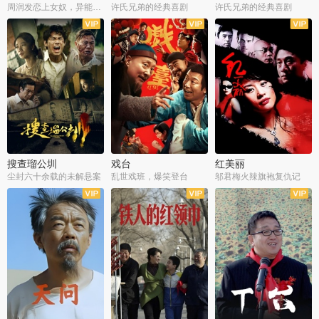
周润发恋上女奴，异能护体战邪派
许氏兄弟的经典喜剧
许氏兄弟的经典喜剧
搜查瑠公圳
戏台
红美丽
尘封六十余载的未解悬案
乱世戏班，爆笑登台
邬君梅火辣旗袍复仇记