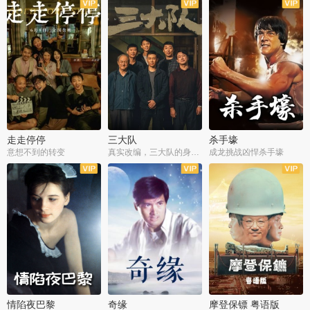
走走停停
三大队
杀手壕
意想不到的转变
真实改编，三大队的身世浮沉
成龙挑战凶悍杀手壕
情陷夜巴黎
奇缘
摩登保镖 粤语版