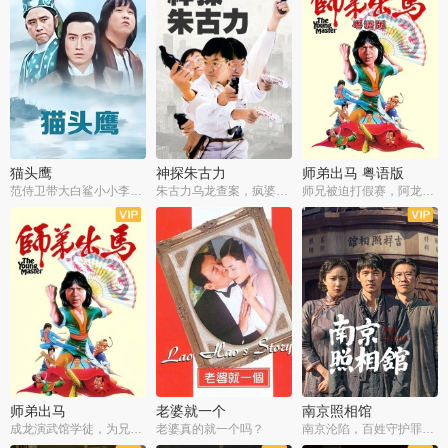
猫头鹰
神探朱古力
师弟出马 粤语版
范侍卫带大白鲨小小李破案寻妃
朱古力乌龙查案，疯婆子神助攻
师兄被迫打假赛，阿龙追查斗黑帮
师弟出马
老婆就一个
南京照相馆
成龙演武馆学徒，为兄搏命战黑道
老婆真的就一个吗？
南京沦陷，百姓守护罪证底片