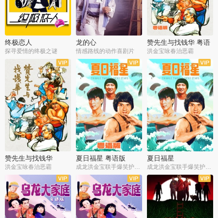
终极恋人
龙的心
赞先生与找钱华 粤语
版
探寻爱情的终极之谜
情感路线的动作喜剧片
洪金宝咏春治恶霸
赞先生与找钱华
夏日福星 粤语版
夏日福星
洪金宝咏春治恶霸
成龙洪金宝联手爆笑护美女
成龙洪金宝联手爆笑护美女