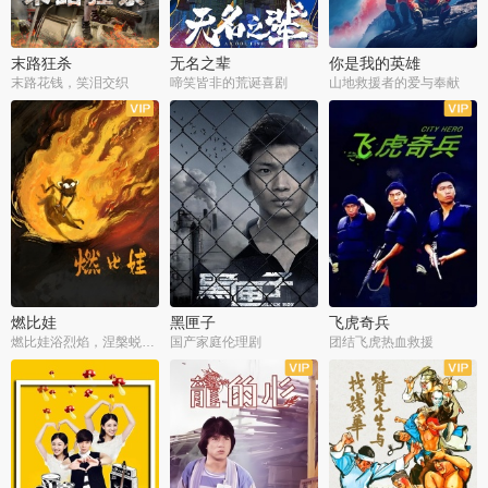
末路狂杀
无名之辈
你是我的英雄
末路花钱，笑泪交织
啼笑皆非的荒诞喜剧
山地救援者的爱与奉献
燃比娃
黑匣子
飞虎奇兵
燃比娃浴烈焰，涅槃蜕变成人
国产家庭伦理剧
团结飞虎热血救援