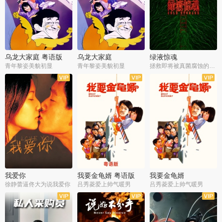
乌龙大家庭 粤语版
乌龙大家庭
绿液惊魂
青年黎姿美貌初显
青年黎姿美貌初显
拯救即将被真菌腐蚀的世界
我爱你
我要金龟婿 粤语版
我要金龟婿
徐静蕾逼佟大为说我爱你
吕秀菱爱上帅气暖男
吕秀菱爱上帅气暖男