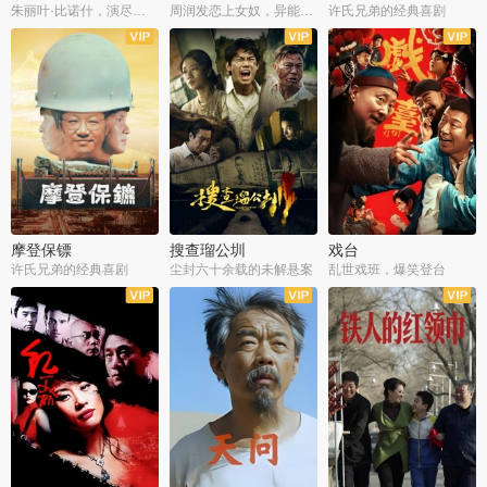
朱丽叶·比诺什，演尽失爱之痛
周润发恋上女奴，异能护体战邪派
许氏兄弟的经典喜剧
摩登保镖
搜查瑠公圳
戏台
许氏兄弟的经典喜剧
尘封六十余载的未解悬案
乱世戏班，爆笑登台