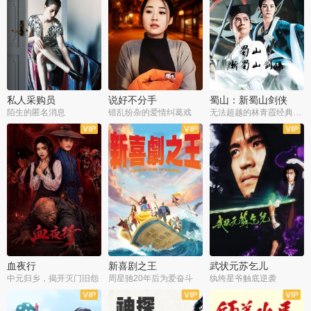
私人采购员
说好不分手
蜀山：新蜀山剑侠
陌生的匿名消息
错乱纷杂的爱情纠葛戏
无法超越的林青霞经典角色
血夜行
新喜剧之王
武状元苏乞儿
中元归乡，揭开灭门旧怨
周星驰20年后为爱奋斗
纨绔星爷触底逆袭