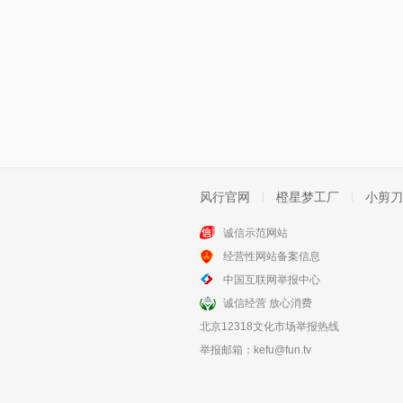
风行官网
橙星梦工厂
小剪刀
诚信示范网站
经营性网站备案信息
中国互联网举报中心
诚信经营 放心消费
北京12318文化市场举报热线
举报邮箱：
kefu@fun.tv