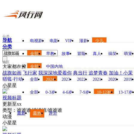
分类
导航
电视剧
电影
VIP
漫剧
少儿
分类
题材
全部
早教
故事
冒险
真人
搞笑
萌宠
地区
大家都在搜
全部
中国内地
战旗如画
飞行家
我深深地爱着你
典当行
追梦青春
加油！小茉
年代
猎狐·行动
全部
2024
2023
2022
2021
2020
2019
小星星
分级
全部
0-3岁
4-6岁
7-9岁
10-12岁
13-17岁
视频标题
更新至xx
类型：
谁谁谁
/
谁谁谁
/
谁谁谁
最新
最热
评分
动漫
小星星