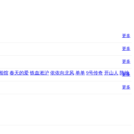
更多
更多
更多
相馆
春天的爱
铁血淞沪
依依向北风
单单
9号传奇
开山人
阵地
更多
更多