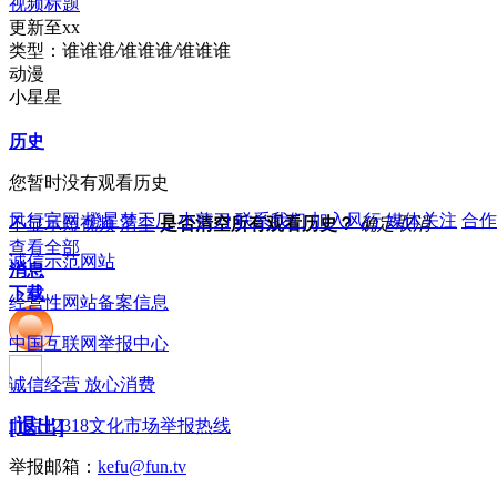
视频标题
更新至xx
类型：
谁谁谁
/
谁谁谁
/
谁谁谁
动漫
小星星
历史
您暂时没有观看历史
风行官网
橙星梦工厂
小剪刀
联系我们
加入风行
媒体关注
合作
不显示短视频
清空
是否清空所有观看历史？
确定
取消
查看全部
诚信示范网站
消息
下载
经营性网站备案信息
中国互联网举报中心
诚信经营 放心消费
[退出]
北京12318文化市场举报热线
举报邮箱：
kefu@fun.tv