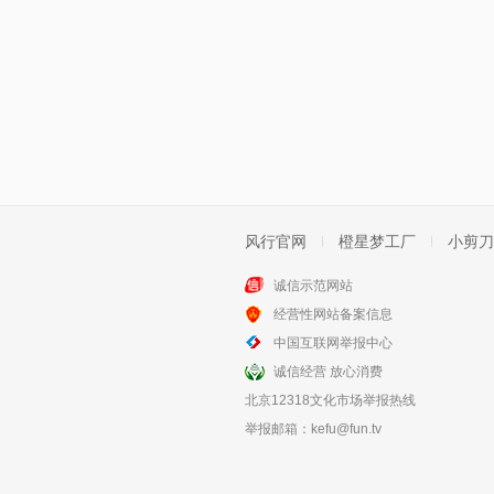
风行官网
橙星梦工厂
小剪刀
诚信示范网站
经营性网站备案信息
中国互联网举报中心
诚信经营 放心消费
北京12318文化市场举报热线
举报邮箱：
kefu@fun.tv