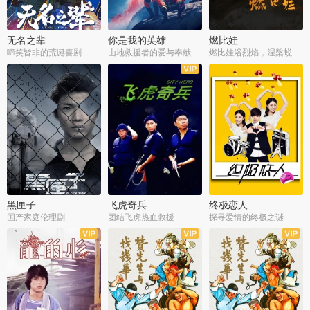
无名之辈
你是我的英雄
燃比娃
啼笑皆非的荒诞喜剧
山地救援者的爱与奉献
燃比娃浴烈焰，涅槃蜕变成人
黑匣子
飞虎奇兵
终极恋人
国产家庭伦理剧
团结飞虎热血救援
探寻爱情的终极之谜