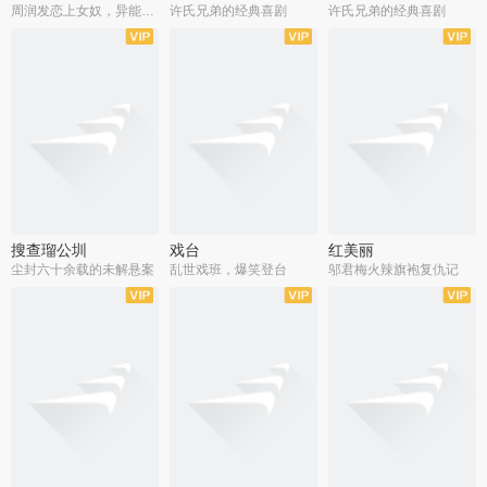
周润发恋上女奴，异能护体战邪派
许氏兄弟的经典喜剧
许氏兄弟的经典喜剧
搜查瑠公圳
戏台
红美丽
尘封六十余载的未解悬案
乱世戏班，爆笑登台
邬君梅火辣旗袍复仇记