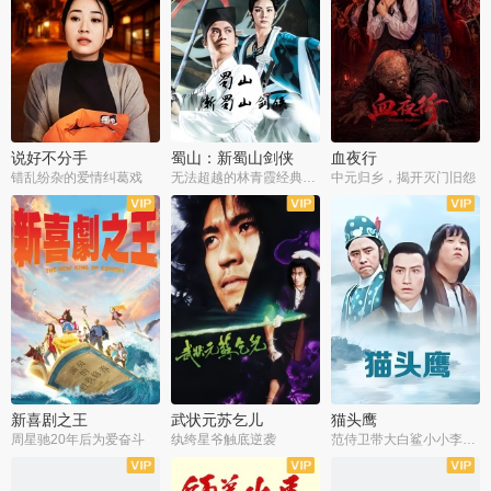
说好不分手
蜀山：新蜀山剑侠
血夜行
错乱纷杂的爱情纠葛戏
无法超越的林青霞经典角色
中元归乡，揭开灭门旧怨
新喜剧之王
武状元苏乞儿
猫头鹰
周星驰20年后为爱奋斗
纨绔星爷触底逆袭
范侍卫带大白鲨小小李破案寻妃