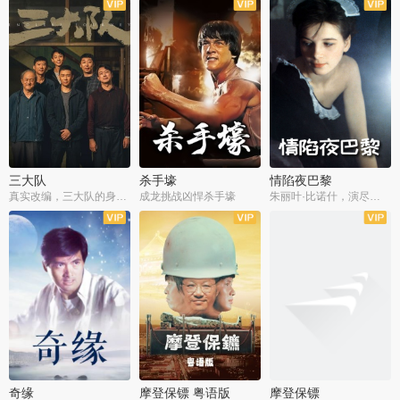
三大队
杀手壕
情陷夜巴黎
真实改编，三大队的身世浮沉
成龙挑战凶悍杀手壕
朱丽叶·比诺什，演尽失爱之痛
奇缘
摩登保镖 粤语版
摩登保镖