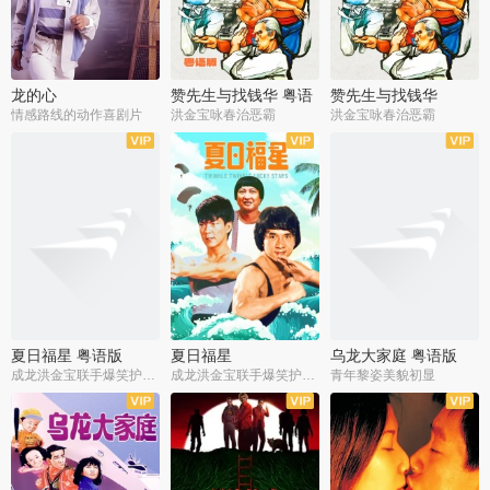
龙的心
赞先生与找钱华 粤语
赞先生与找钱华
版
情感路线的动作喜剧片
洪金宝咏春治恶霸
洪金宝咏春治恶霸
夏日福星 粤语版
夏日福星
乌龙大家庭 粤语版
成龙洪金宝联手爆笑护美女
成龙洪金宝联手爆笑护美女
青年黎姿美貌初显