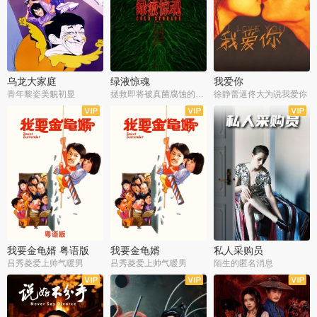
乌龙大家庭
绿液惊魂
我爱你
青年黎姿美貌初显
拯救即将被真菌腐蚀的世界
徐静蕾逼佟大为说我爱你
我要金龟婿 粤语版
我要金龟婿
私人采购员
吕秀菱爱上帅气暖男
吕秀菱爱上帅气暖男
陌生的匿名消息