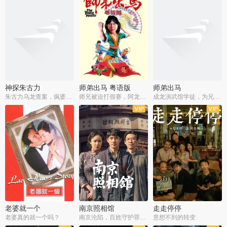
神探朱古力
师弟出马 粤语版
师弟出马
朱古力乌龙查案，疯婆子神助攻
师兄被迫打假赛，阿龙追查斗黑帮
成龙演武馆学徒，为兄搏命战黑道
老婆就一个
南京照相馆
走走停停
老婆真的就一个吗？
南京沦陷，百姓守护罪证底片
意想不到的转变