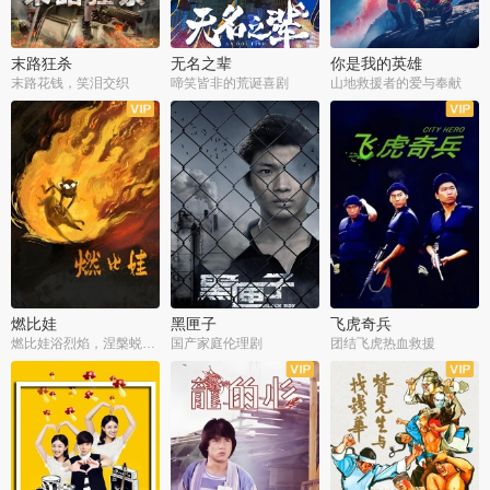
末路狂杀
无名之辈
你是我的英雄
末路花钱，笑泪交织
啼笑皆非的荒诞喜剧
山地救援者的爱与奉献
燃比娃
黑匣子
飞虎奇兵
燃比娃浴烈焰，涅槃蜕变成人
国产家庭伦理剧
团结飞虎热血救援