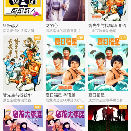
终极恋人
龙的心
赞先生与找钱华 粤语
版
探寻爱情的终极之谜
情感路线的动作喜剧片
洪金宝咏春治恶霸
赞先生与找钱华
夏日福星 粤语版
夏日福星
洪金宝咏春治恶霸
成龙洪金宝联手爆笑护美女
成龙洪金宝联手爆笑护美女