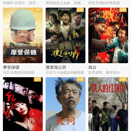
朱丽叶·比诺什，演尽失爱之痛
周润发恋上女奴，异能护体战邪派
许氏兄弟的经典喜剧
摩登保镖
搜查瑠公圳
戏台
许氏兄弟的经典喜剧
尘封六十余载的未解悬案
乱世戏班，爆笑登台