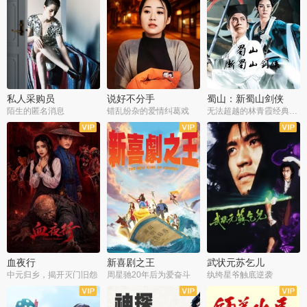
私人采购员
说好不分手
蜀山：新蜀山剑侠
陌生的匿名消息
错乱纷杂的爱情纠葛戏
无法超越的林青霞经典角色
血夜行
新喜剧之王
武状元苏乞儿
中元归乡，揭开灭门旧怨
周星驰20年后为爱奋斗
纨绔星爷触底逆袭