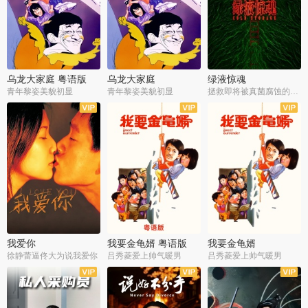
乌龙大家庭 粤语版
乌龙大家庭
绿液惊魂
青年黎姿美貌初显
青年黎姿美貌初显
拯救即将被真菌腐蚀的世界
我爱你
我要金龟婿 粤语版
我要金龟婿
徐静蕾逼佟大为说我爱你
吕秀菱爱上帅气暖男
吕秀菱爱上帅气暖男