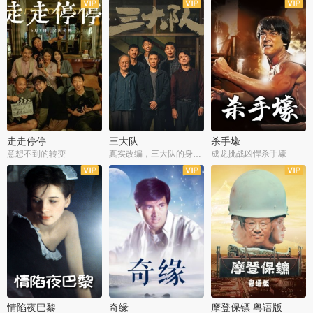
走走停停
三大队
杀手壕
意想不到的转变
真实改编，三大队的身世浮沉
成龙挑战凶悍杀手壕
情陷夜巴黎
奇缘
摩登保镖 粤语版