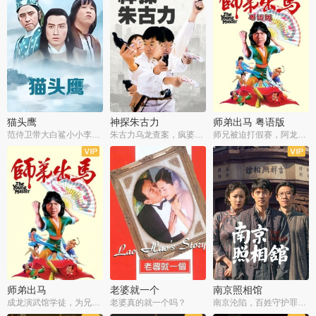
猫头鹰
神探朱古力
师弟出马 粤语版
范侍卫带大白鲨小小李破案寻妃
朱古力乌龙查案，疯婆子神助攻
师兄被迫打假赛，阿龙追查斗黑帮
师弟出马
老婆就一个
南京照相馆
成龙演武馆学徒，为兄搏命战黑道
老婆真的就一个吗？
南京沦陷，百姓守护罪证底片