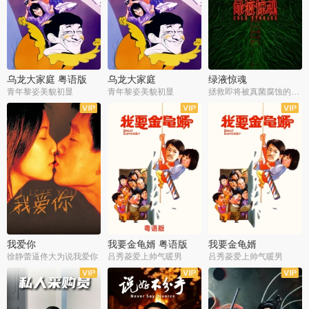
乌龙大家庭 粤语版
乌龙大家庭
绿液惊魂
青年黎姿美貌初显
青年黎姿美貌初显
拯救即将被真菌腐蚀的世界
我爱你
我要金龟婿 粤语版
我要金龟婿
徐静蕾逼佟大为说我爱你
吕秀菱爱上帅气暖男
吕秀菱爱上帅气暖男