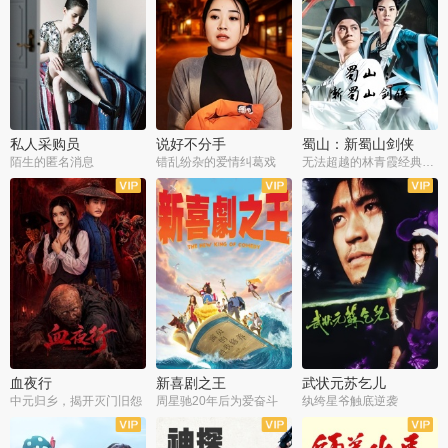
私人采购员
说好不分手
蜀山：新蜀山剑侠
陌生的匿名消息
错乱纷杂的爱情纠葛戏
无法超越的林青霞经典角色
血夜行
新喜剧之王
武状元苏乞儿
中元归乡，揭开灭门旧怨
周星驰20年后为爱奋斗
纨绔星爷触底逆袭