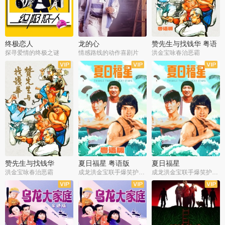
终极恋人
龙的心
赞先生与找钱华 粤语
版
探寻爱情的终极之谜
情感路线的动作喜剧片
洪金宝咏春治恶霸
赞先生与找钱华
夏日福星 粤语版
夏日福星
洪金宝咏春治恶霸
成龙洪金宝联手爆笑护美女
成龙洪金宝联手爆笑护美女