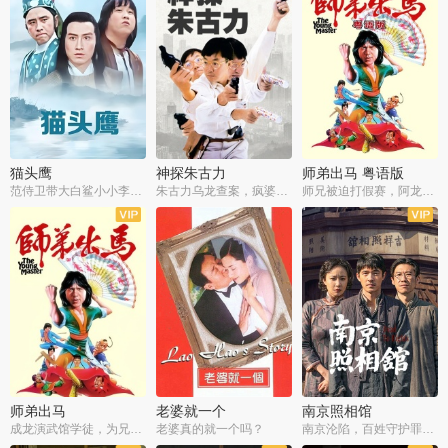
猫头鹰
神探朱古力
师弟出马 粤语版
范侍卫带大白鲨小小李破案寻妃
朱古力乌龙查案，疯婆子神助攻
师兄被迫打假赛，阿龙追查斗黑帮
师弟出马
老婆就一个
南京照相馆
成龙演武馆学徒，为兄搏命战黑道
老婆真的就一个吗？
南京沦陷，百姓守护罪证底片