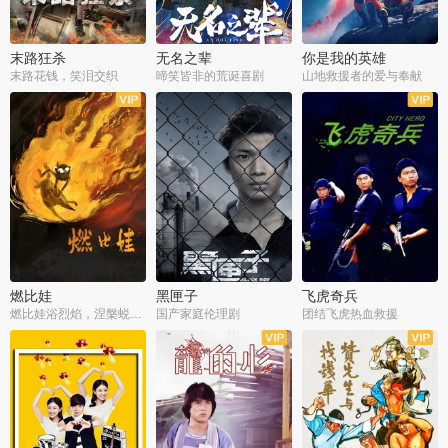
末路狂杀
无名之辈
你是我的英雄
末路花钱，笑泪交织
啼笑皆非的荒诞喜剧
山地救援者的爱与奉献
燃比娃
黑匣子
飞虎奇兵
燃比娃浴烈焰，涅槃蜕变成人
国产家庭伦理剧
团结飞虎热血救援