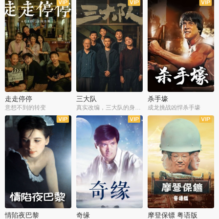
走走停停
三大队
杀手壕
意想不到的转变
真实改编，三大队的身世浮沉
成龙挑战凶悍杀手壕
情陷夜巴黎
奇缘
摩登保镖 粤语版