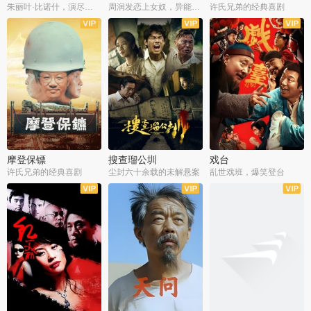
朱丽叶·比诺什，演尽失爱之痛
周润发恋上女奴，异能护体战邪派
许氏兄弟的经典喜剧
摩登保镖
搜查瑠公圳
戏台
许氏兄弟的经典喜剧
尘封六十余载的未解悬案
乱世戏班，爆笑登台