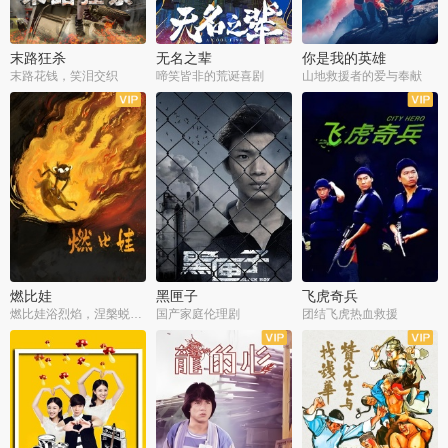
末路狂杀
无名之辈
你是我的英雄
末路花钱，笑泪交织
啼笑皆非的荒诞喜剧
山地救援者的爱与奉献
燃比娃
黑匣子
飞虎奇兵
燃比娃浴烈焰，涅槃蜕变成人
国产家庭伦理剧
团结飞虎热血救援