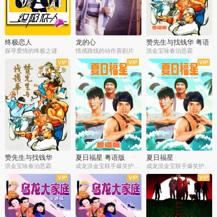
终极恋人
龙的心
赞先生与找钱华 粤语
版
探寻爱情的终极之谜
情感路线的动作喜剧片
洪金宝咏春治恶霸
赞先生与找钱华
夏日福星 粤语版
夏日福星
洪金宝咏春治恶霸
成龙洪金宝联手爆笑护美女
成龙洪金宝联手爆笑护美女