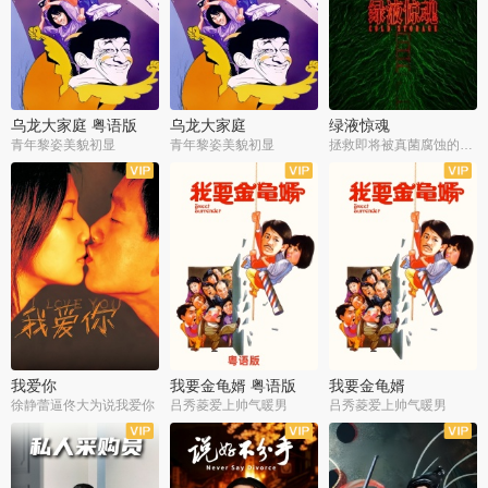
乌龙大家庭 粤语版
乌龙大家庭
绿液惊魂
青年黎姿美貌初显
青年黎姿美貌初显
拯救即将被真菌腐蚀的世界
我爱你
我要金龟婿 粤语版
我要金龟婿
徐静蕾逼佟大为说我爱你
吕秀菱爱上帅气暖男
吕秀菱爱上帅气暖男