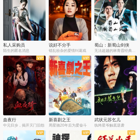
私人采购员
说好不分手
蜀山：新蜀山剑侠
陌生的匿名消息
错乱纷杂的爱情纠葛戏
无法超越的林青霞经典角色
血夜行
新喜剧之王
武状元苏乞儿
中元归乡，揭开灭门旧怨
周星驰20年后为爱奋斗
纨绔星爷触底逆袭