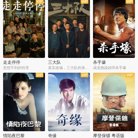
走走停停
三大队
杀手壕
意想不到的转变
真实改编，三大队的身世浮沉
成龙挑战凶悍杀手壕
情陷夜巴黎
奇缘
摩登保镖 粤语版