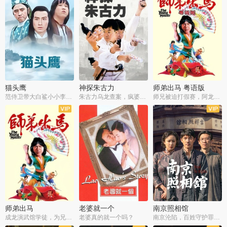
猫头鹰
神探朱古力
师弟出马 粤语版
范侍卫带大白鲨小小李破案寻妃
朱古力乌龙查案，疯婆子神助攻
师兄被迫打假赛，阿龙追查斗黑帮
师弟出马
老婆就一个
南京照相馆
成龙演武馆学徒，为兄搏命战黑道
老婆真的就一个吗？
南京沦陷，百姓守护罪证底片