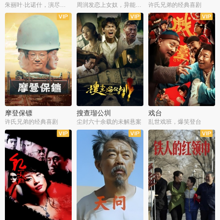
朱丽叶·比诺什，演尽失爱之痛
周润发恋上女奴，异能护体战邪派
许氏兄弟的经典喜剧
摩登保镖
搜查瑠公圳
戏台
许氏兄弟的经典喜剧
尘封六十余载的未解悬案
乱世戏班，爆笑登台