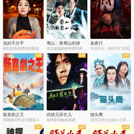
说好不分手
蜀山：新蜀山剑侠
血夜行
错乱纷杂的爱情纠葛戏
无法超越的林青霞经典角色
中元归乡，揭开灭门旧怨
新喜剧之王
武状元苏乞儿
猫头鹰
周星驰20年后为爱奋斗
纨绔星爷触底逆袭
范侍卫带大白鲨小小李破案寻妃