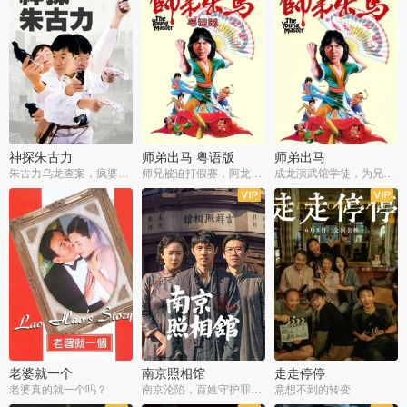
神探朱古力
师弟出马 粤语版
师弟出马
朱古力乌龙查案，疯婆子神助攻
师兄被迫打假赛，阿龙追查斗黑帮
成龙演武馆学徒，为兄搏命战黑道
老婆就一个
南京照相馆
走走停停
老婆真的就一个吗？
南京沦陷，百姓守护罪证底片
意想不到的转变