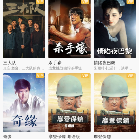
三大队
杀手壕
情陷夜巴黎
真实改编，三大队的身世浮沉
成龙挑战凶悍杀手壕
朱丽叶·比诺什，演尽失爱之痛
奇缘
摩登保镖 粤语版
摩登保镖