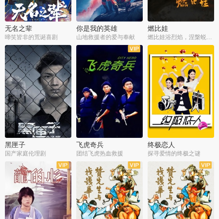
无名之辈
你是我的英雄
燃比娃
啼笑皆非的荒诞喜剧
山地救援者的爱与奉献
燃比娃浴烈焰，涅槃蜕变成人
黑匣子
飞虎奇兵
终极恋人
国产家庭伦理剧
团结飞虎热血救援
探寻爱情的终极之谜