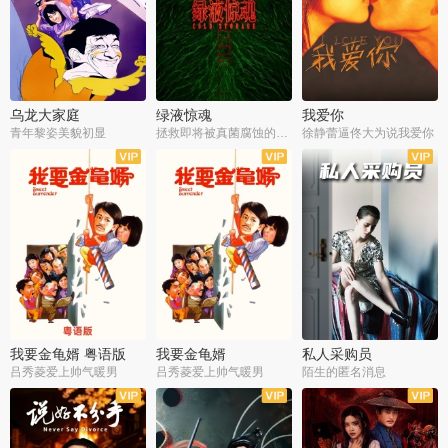
乌龙大家庭
绿液惊魂
我爱你
青年黎姿美貌初显
拯救即将被真菌腐蚀的世界
徐静蕾逼佟大为说我爱你
我要金龟婿 粤语版
我要金龟婿
私人采购员
吕秀菱爱上帅气暖男
吕秀菱爱上帅气暖男
陌生的匿名消息