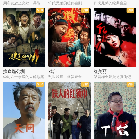
周润发恋上女奴，异能护体战邪派
许氏兄弟的经典喜剧
许氏兄弟的经典喜剧
搜查瑠公圳
戏台
红美丽
尘封六十余载的未解悬案
乱世戏班，爆笑登台
邬君梅火辣旗袍复仇记