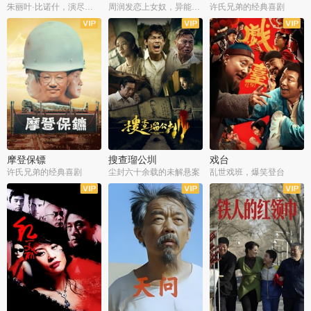
朱丽叶·比诺什，演尽失爱之痛
周润发恋上女奴，异能护体战邪派
许氏兄弟的经典喜剧
摩登保镖
搜查瑠公圳
戏台
许氏兄弟的经典喜剧
尘封六十余载的未解悬案
乱世戏班，爆笑登台