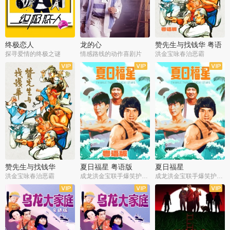
终极恋人
龙的心
赞先生与找钱华 粤语
版
探寻爱情的终极之谜
情感路线的动作喜剧片
洪金宝咏春治恶霸
赞先生与找钱华
夏日福星 粤语版
夏日福星
洪金宝咏春治恶霸
成龙洪金宝联手爆笑护美女
成龙洪金宝联手爆笑护美女