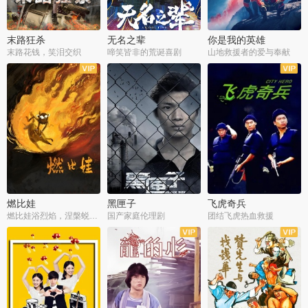
末路狂杀
无名之辈
你是我的英雄
末路花钱，笑泪交织
啼笑皆非的荒诞喜剧
山地救援者的爱与奉献
燃比娃
黑匣子
飞虎奇兵
燃比娃浴烈焰，涅槃蜕变成人
国产家庭伦理剧
团结飞虎热血救援