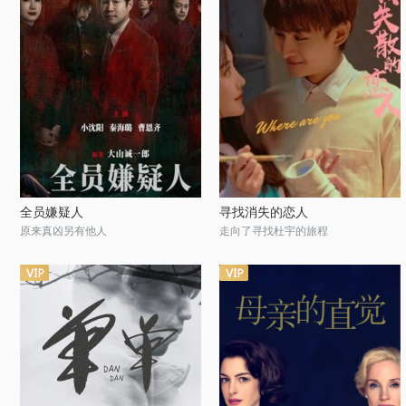
全员嫌疑人
寻找消失的恋人
原来真凶另有他人
走向了寻找杜宇的旅程