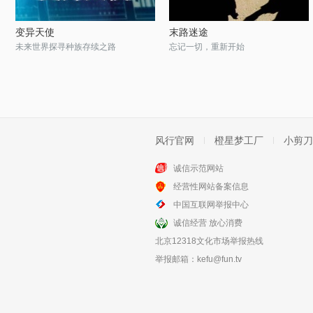
变异天使
末路迷途
未来世界探寻种族存续之路
忘记一切，重新开始
风行官网
橙星梦工厂
小剪刀
诚信示范网站
经营性网站备案信息
中国互联网举报中心
诚信经营 放心消费
北京12318文化市场举报热线
举报邮箱：
kefu@fun.tv