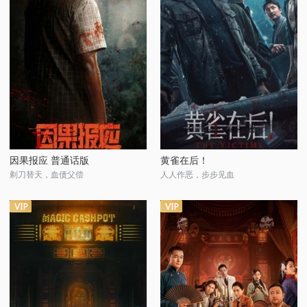
因果报应 普通话版
黄雀在后！
剃刀替天，血债父偿
人人作恶，步步见血