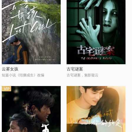
云雾女孩
古宅谜案
短篇小说《结捆成生》改编
古宅谜案，魅影疑云