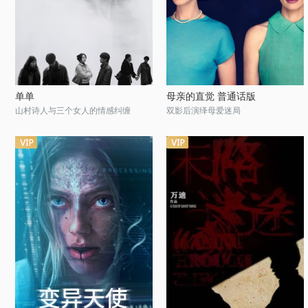
单单
母亲的直觉 普通话版
山村诗人与三个女人的情感纠缠
双影后演绎母爱迷局