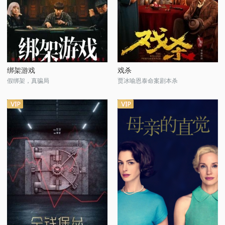
绑架游戏
戏杀
假绑架，真骗局
贾冰喻恩泰命案剧本杀