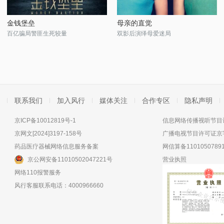
金钱堡垒
母亲的直觉
百亿骗局警匪生死较量
双影后演绎母爱迷局
联系我们
加入风行
媒体关注
合作专区
隐私声明
京ICP备10012819号-1
信息网络传播视听节目许
京网文[2024]3197-158号
广播电视节目许可证京字
药品医疗器械网络信息服务备案
网信算备11010507891
京公网安备11010502047221号
营业执照
网络110报警服务
风行客服联系电话：4000966660