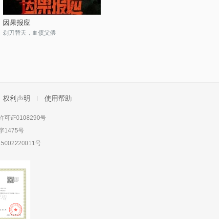
因果报应
剃刀替天，血债父偿
权利声明
使用帮助
可证0108290号
1475号
5002220011号