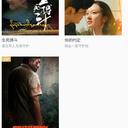
生死搏斗
你的约定
退伍军人无畏守护
我会一直守护你