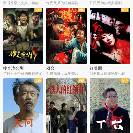
周润发恋上女奴，异能护体战邪派
许氏兄弟的经典喜剧
许氏兄弟的经典喜剧
搜查瑠公圳
戏台
红美丽
尘封六十余载的未解悬案
乱世戏班，爆笑登台
邬君梅火辣旗袍复仇记