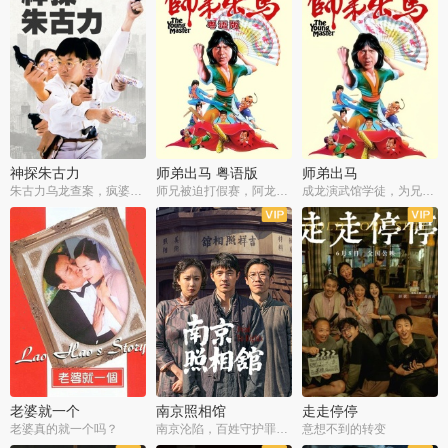
神探朱古力
师弟出马 粤语版
师弟出马
朱古力乌龙查案，疯婆子神助攻
师兄被迫打假赛，阿龙追查斗黑帮
成龙演武馆学徒，为兄搏命战黑道
老婆就一个
南京照相馆
走走停停
老婆真的就一个吗？
南京沦陷，百姓守护罪证底片
意想不到的转变