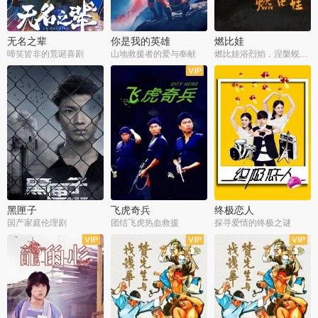
无名之辈
你是我的英雄
燃比娃
啼笑皆非的荒诞喜剧
山地救援者的爱与奉献
燃比娃浴烈焰，涅槃蜕变成人
黑匣子
飞虎奇兵
终极恋人
国产家庭伦理剧
团结飞虎热血救援
探寻爱情的终极之谜