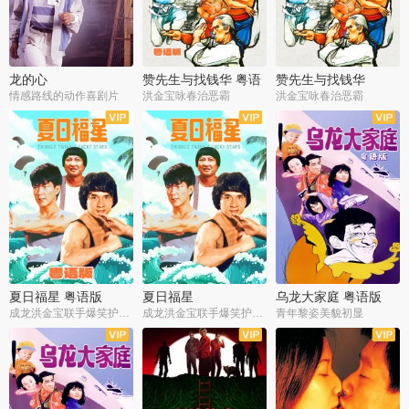
龙的心
赞先生与找钱华 粤语
赞先生与找钱华
版
情感路线的动作喜剧片
洪金宝咏春治恶霸
洪金宝咏春治恶霸
夏日福星 粤语版
夏日福星
乌龙大家庭 粤语版
成龙洪金宝联手爆笑护美女
成龙洪金宝联手爆笑护美女
青年黎姿美貌初显