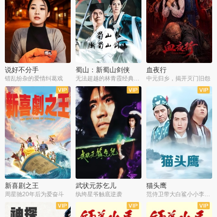
说好不分手
蜀山：新蜀山剑侠
血夜行
错乱纷杂的爱情纠葛戏
无法超越的林青霞经典角色
中元归乡，揭开灭门旧怨
新喜剧之王
武状元苏乞儿
猫头鹰
周星驰20年后为爱奋斗
纨绔星爷触底逆袭
范侍卫带大白鲨小小李破案寻妃