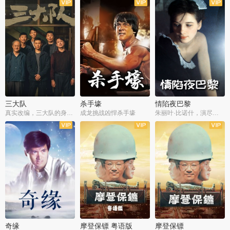
三大队
杀手壕
情陷夜巴黎
真实改编，三大队的身世浮沉
成龙挑战凶悍杀手壕
朱丽叶·比诺什，演尽失爱之痛
奇缘
摩登保镖 粤语版
摩登保镖