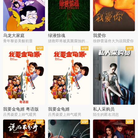
乌龙大家庭
绿液惊魂
我爱你
青年黎姿美貌初显
拯救即将被真菌腐蚀的世界
徐静蕾逼佟大为说我爱你
我要金龟婿 粤语版
我要金龟婿
私人采购员
吕秀菱爱上帅气暖男
吕秀菱爱上帅气暖男
陌生的匿名消息