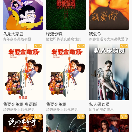
乌龙大家庭
绿液惊魂
我爱你
青年黎姿美貌初显
拯救即将被真菌腐蚀的世界
徐静蕾逼佟大为说我爱你
我要金龟婿 粤语版
我要金龟婿
私人采购员
吕秀菱爱上帅气暖男
吕秀菱爱上帅气暖男
陌生的匿名消息