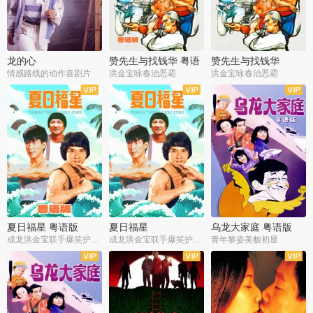
龙的心
赞先生与找钱华 粤语
赞先生与找钱华
版
情感路线的动作喜剧片
洪金宝咏春治恶霸
洪金宝咏春治恶霸
夏日福星 粤语版
夏日福星
乌龙大家庭 粤语版
成龙洪金宝联手爆笑护美女
成龙洪金宝联手爆笑护美女
青年黎姿美貌初显