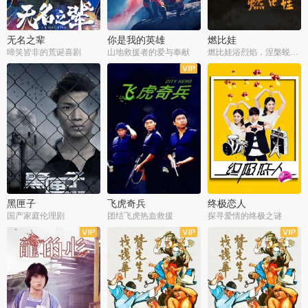
无名之辈
你是我的英雄
燃比娃
啼笑皆非的荒诞喜剧
山地救援者的爱与奉献
燃比娃浴烈焰，涅槃蜕变成人
黑匣子
飞虎奇兵
终极恋人
国产家庭伦理剧
团结飞虎热血救援
探寻爱情的终极之谜