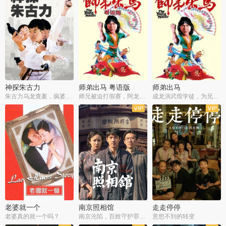
神探朱古力
师弟出马 粤语版
师弟出马
朱古力乌龙查案，疯婆子神助攻
师兄被迫打假赛，阿龙追查斗黑帮
成龙演武馆学徒，为兄搏命战黑道
老婆就一个
南京照相馆
走走停停
老婆真的就一个吗？
南京沦陷，百姓守护罪证底片
意想不到的转变