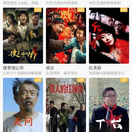
周润发恋上女奴，异能护体战邪派
许氏兄弟的经典喜剧
许氏兄弟的经典喜剧
搜查瑠公圳
戏台
红美丽
尘封六十余载的未解悬案
乱世戏班，爆笑登台
邬君梅火辣旗袍复仇记