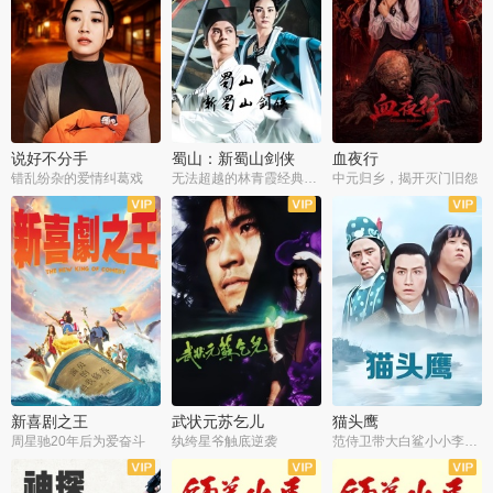
说好不分手
蜀山：新蜀山剑侠
血夜行
错乱纷杂的爱情纠葛戏
无法超越的林青霞经典角色
中元归乡，揭开灭门旧怨
新喜剧之王
武状元苏乞儿
猫头鹰
周星驰20年后为爱奋斗
纨绔星爷触底逆袭
范侍卫带大白鲨小小李破案寻妃