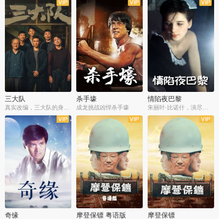
三大队
杀手壕
情陷夜巴黎
真实改编，三大队的身世浮沉
成龙挑战凶悍杀手壕
朱丽叶·比诺什，演尽失爱之痛
奇缘
摩登保镖 粤语版
摩登保镖