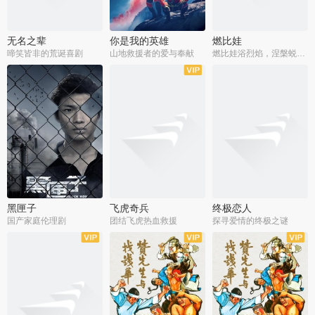
无名之辈
你是我的英雄
燃比娃
啼笑皆非的荒诞喜剧
山地救援者的爱与奉献
燃比娃浴烈焰，涅槃蜕变成人
黑匣子
飞虎奇兵
终极恋人
国产家庭伦理剧
团结飞虎热血救援
探寻爱情的终极之谜