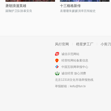
唐朝浪漫英雄
十三格格新传
蹴鞠护卫队除暴安良
袁珊珊朱媛媛演绎宫闱秘史
风行官网
橙星梦工厂
小剪刀
诚信示范网站
经营性网站备案信息
中国互联网举报中心
诚信经营 放心消费
北京12318文化市场举报热线
举报邮箱：
kefu@fun.tv