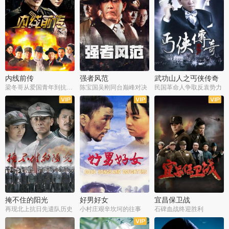
内线前传
强者风范
武功山人之丐侠传奇
梁冬哥从爱国青年到抗战精英
陈宝国吴刚同台巅峰对决
民国革命人争取反袁势力
全38集
全9集
全35集
掩不住的阳光
好男好女
宜昌保卫战
再现北上抗日先遣队历史
小村庄艰辛坎坷的往事
石碑血战终迎胜利
全37集
全40集
全25集