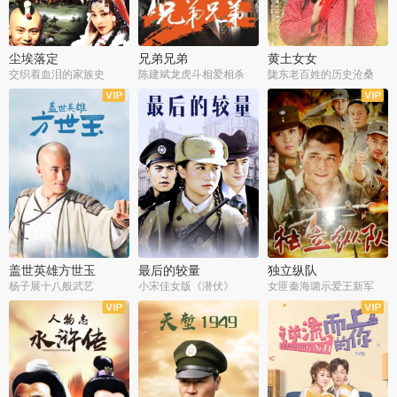
尘埃落定
兄弟兄弟
黄土女女
交织着血泪的家族史
陈建斌龙虎斗相爱相杀
陇东老百姓的历史沧桑
全36集
全28集
全44集
盖世英雄方世玉
最后的较量
独立纵队
杨子展十八般武艺
小宋佳女版《潜伏》
女匪秦海璐示爱王新军
全40集
全30集
全43集