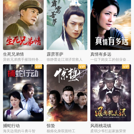
生死兄弟情
霹雳菩萨
真情有多远
异姓兄弟携手摧毁特务阴谋
徐静蕾走江湖济世救人
一位下岗女工的创业奋斗史
全22集
全39集
全36集
捕蛇行动
惊蛰
风雨桃花镇
海关边境的斗勇斗智
杨烁化身双面特工
柔弱少爷扛起家族荣誉