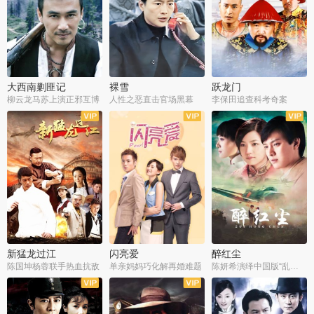
大西南剿匪记
裸雪
跃龙门
柳云龙马苏上演正邪互博
人性之恶直击官场黑幕
李保田追查科考奇案
全36集
全37集
全30集
新猛龙过江
闪亮爱
醉红尘
陈国坤杨蓉联手热血抗敌
单亲妈妈巧化解再婚难题
陈妍希演绎中国版“乱世佳人”
全30集
全30集
全30集