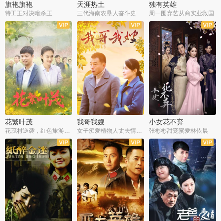
旗袍旗袍
天涯热土
独有英雄
特工王对决暗杀王
三代海南农垦人奋斗史
周一围弃艺从商实业救国
全34集
全50集
全51集
花繁叶茂
我哥我嫂
小女花不弃
花茂村逆袭，红色旅游出圈
女子痴爱植物人丈夫情定一生
张彬彬甜宠蜜爱林依晨
全42集
全35集
全32集