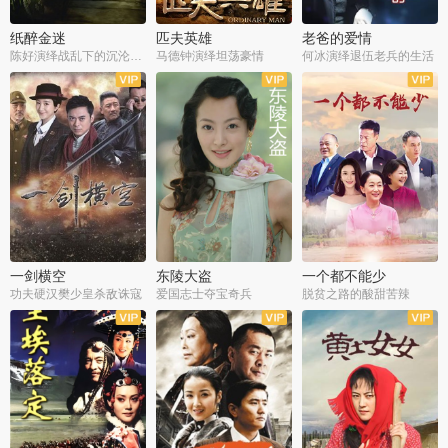
纸醉金迷
匹夫英雄
老爸的爱情
陈好演绎战乱下的沉沦人生
马德钟演绎坦荡豪情
何冰演绎退伍老兵的生活
全40集
全33集
全36集
一剑横空
东陵大盗
一个都不能少
功夫硬汉樊少皇杀敌诛寇
爱国志士夺宝奇兵
脱贫之路的酸甜苦辣
全25集
全50集
全23集