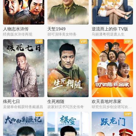
人物志水浒传
天堑1949
逆流而上的你 TV版
经典版水浒传再现
胡可演绎美女特务
马丽潘粤明逆袭人生
全34集
全21集
全35集
殊死七日
生死相随
欢天喜地对亲家
吴健奉命截获特务戴遂昌
农家好汉书写历史传奇
研究生回乡创业谱写欢乐爱情
全40集
全21集
全30集