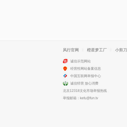
风行官网
橙星梦工厂
小剪刀
诚信示范网站
经营性网站备案信息
中国互联网举报中心
诚信经营 放心消费
北京12318文化市场举报热线
举报邮箱：
kefu@fun.tv