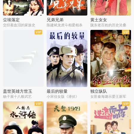
尘埃落定
兄弟兄弟
黄土女女
交织着血泪的家族史
陈建斌龙虎斗相爱相杀
陇东老百姓的历史沧桑
全36集
全28集
全44集
盖世英雄方世玉
最后的较量
独立纵队
杨子展十八般武艺
小宋佳女版《潜伏》
女匪秦海璐示爱王新军
全40集
全30集
全43集