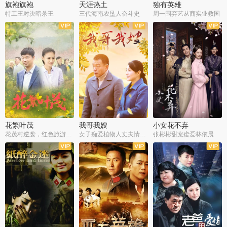
旗袍旗袍
天涯热土
独有英雄
特工王对决暗杀王
三代海南农垦人奋斗史
周一围弃艺从商实业救国
全34集
全50集
全51集
花繁叶茂
我哥我嫂
小女花不弃
花茂村逆袭，红色旅游出圈
女子痴爱植物人丈夫情定一生
张彬彬甜宠蜜爱林依晨
全42集
全35集
全32集