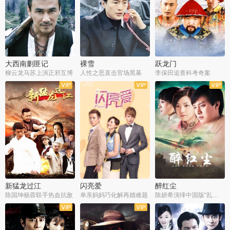
大西南剿匪记
裸雪
跃龙门
柳云龙马苏上演正邪互博
人性之恶直击官场黑幕
李保田追查科考奇案
全36集
全37集
全30集
新猛龙过江
闪亮爱
醉红尘
陈国坤杨蓉联手热血抗敌
单亲妈妈巧化解再婚难题
陈妍希演绎中国版“乱世佳人”
全30集
全30集
全30集