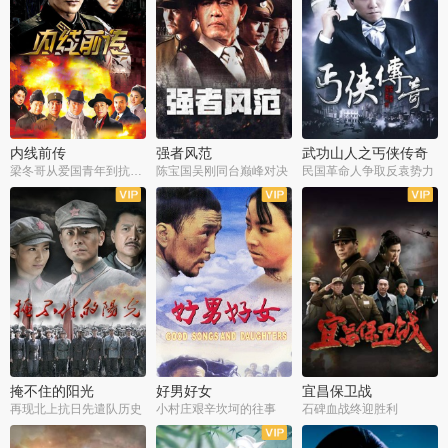
内线前传
强者风范
武功山人之丐侠传奇
梁冬哥从爱国青年到抗战精英
陈宝国吴刚同台巅峰对决
民国革命人争取反袁势力
全38集
全9集
全35集
掩不住的阳光
好男好女
宜昌保卫战
再现北上抗日先遣队历史
小村庄艰辛坎坷的往事
石碑血战终迎胜利
全37集
全40集
全25集