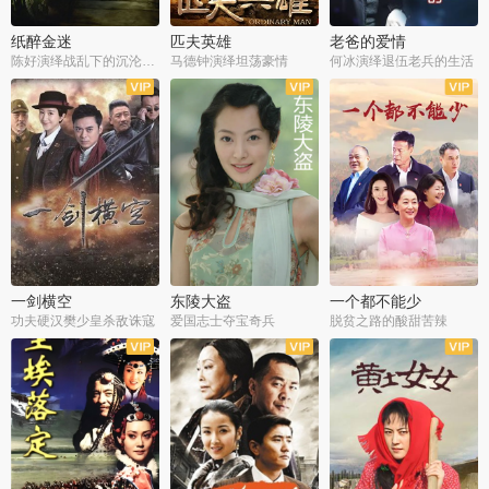
纸醉金迷
匹夫英雄
老爸的爱情
陈好演绎战乱下的沉沦人生
马德钟演绎坦荡豪情
何冰演绎退伍老兵的生活
全40集
全33集
全36集
一剑横空
东陵大盗
一个都不能少
功夫硬汉樊少皇杀敌诛寇
爱国志士夺宝奇兵
脱贫之路的酸甜苦辣
全25集
全50集
全23集