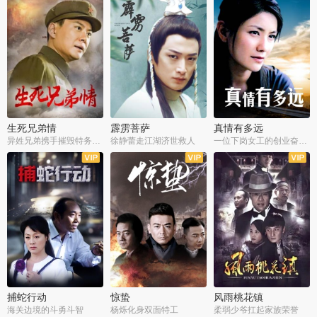
生死兄弟情
霹雳菩萨
真情有多远
异姓兄弟携手摧毁特务阴谋
徐静蕾走江湖济世救人
一位下岗女工的创业奋斗史
全22集
全39集
全36集
捕蛇行动
惊蛰
风雨桃花镇
海关边境的斗勇斗智
杨烁化身双面特工
柔弱少爷扛起家族荣誉