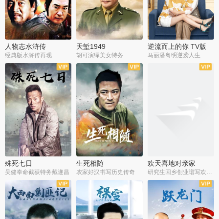
人物志水浒传
天堑1949
逆流而上的你 TV版
经典版水浒传再现
胡可演绎美女特务
马丽潘粤明逆袭人生
全34集
全21集
全35集
殊死七日
生死相随
欢天喜地对亲家
吴健奉命截获特务戴遂昌
农家好汉书写历史传奇
研究生回乡创业谱写欢乐爱情
全40集
全21集
全30集