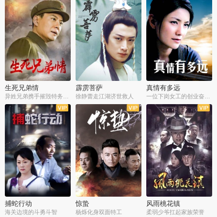
生死兄弟情
霹雳菩萨
真情有多远
异姓兄弟携手摧毁特务阴谋
徐静蕾走江湖济世救人
一位下岗女工的创业奋斗史
全22集
全39集
全36集
捕蛇行动
惊蛰
风雨桃花镇
海关边境的斗勇斗智
杨烁化身双面特工
柔弱少爷扛起家族荣誉