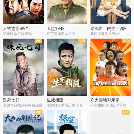
人物志水浒传
天堑1949
逆流而上的你 TV版
经典版水浒传再现
胡可演绎美女特务
马丽潘粤明逆袭人生
全34集
全21集
全35集
殊死七日
生死相随
欢天喜地对亲家
吴健奉命截获特务戴遂昌
农家好汉书写历史传奇
研究生回乡创业谱写欢乐爱情
全40集
全21集
全30集