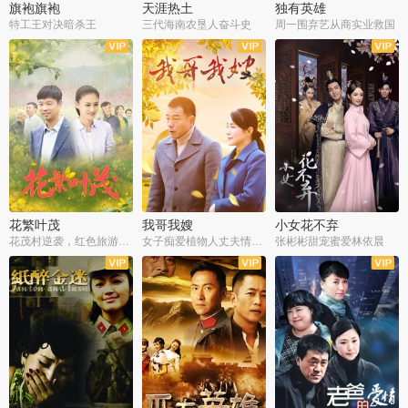
旗袍旗袍
天涯热土
独有英雄
特工王对决暗杀王
三代海南农垦人奋斗史
周一围弃艺从商实业救国
全34集
全50集
全51集
花繁叶茂
我哥我嫂
小女花不弃
花茂村逆袭，红色旅游出圈
女子痴爱植物人丈夫情定一生
张彬彬甜宠蜜爱林依晨
全42集
全35集
全32集