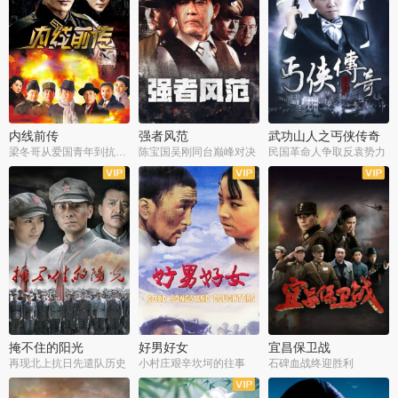
内线前传
强者风范
武功山人之丐侠传奇
梁冬哥从爱国青年到抗战精英
陈宝国吴刚同台巅峰对决
民国革命人争取反袁势力
全38集
全9集
全35集
掩不住的阳光
好男好女
宜昌保卫战
再现北上抗日先遣队历史
小村庄艰辛坎坷的往事
石碑血战终迎胜利
全37集
全40集
全25集