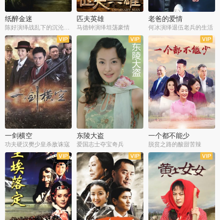
纸醉金迷
匹夫英雄
老爸的爱情
陈好演绎战乱下的沉沦人生
马德钟演绎坦荡豪情
何冰演绎退伍老兵的生活
全40集
全33集
全36集
一剑横空
东陵大盗
一个都不能少
功夫硬汉樊少皇杀敌诛寇
爱国志士夺宝奇兵
脱贫之路的酸甜苦辣
全25集
全50集
全23集