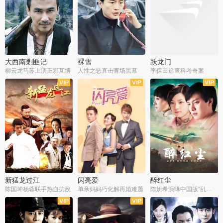
大西南剿匪记
裸雪
跃龙门
柳云龙马苏上演正邪互博
人性之恶直击官场黑幕
李保田追查科考奇案
全36集
全37集
全30集
新猛龙过江
闪亮爱
醉红尘
陈国坤杨蓉联手热血抗敌
单亲妈妈巧化解再婚难题
陈妍希演绎中国版“乱世佳人”
全30集
全30集
全30集