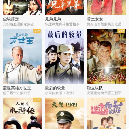
尘埃落定
兄弟兄弟
黄土女女
交织着血泪的家族史
陈建斌龙虎斗相爱相杀
陇东老百姓的历史沧桑
全36集
全28集
全44集
盖世英雄方世玉
最后的较量
独立纵队
杨子展十八般武艺
小宋佳女版《潜伏》
女匪秦海璐示爱王新军
全40集
全30集
全43集