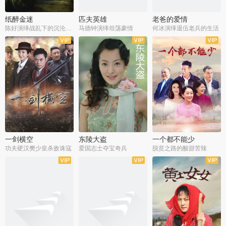
纸醉金迷
匹夫英雄
老爸的爱情
陈好演绎战乱下的沉沦人生
马德钟演绎坦荡豪情
何冰演绎退伍老兵的生活
全40集
全33集
全36集
一剑横空
东陵大盗
一个都不能少
功夫硬汉樊少皇杀敌诛寇
爱国志士夺宝奇兵
脱贫之路的酸甜苦辣
全25集
全50集
全23集