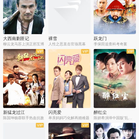
大西南剿匪记
裸雪
跃龙门
柳云龙马苏上演正邪互博
人性之恶直击官场黑幕
李保田追查科考奇案
全36集
全37集
全30集
新猛龙过江
闪亮爱
醉红尘
陈国坤杨蓉联手热血抗敌
单亲妈妈巧化解再婚难题
陈妍希演绎中国版“乱世佳人”
全30集
全30集
全30集