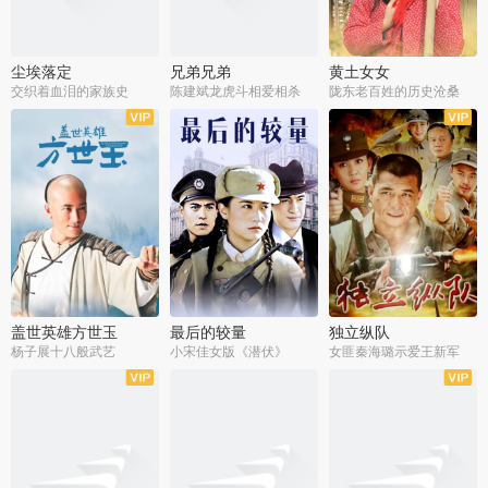
尘埃落定
兄弟兄弟
黄土女女
交织着血泪的家族史
陈建斌龙虎斗相爱相杀
陇东老百姓的历史沧桑
全36集
全28集
全44集
盖世英雄方世玉
最后的较量
独立纵队
杨子展十八般武艺
小宋佳女版《潜伏》
女匪秦海璐示爱王新军
全40集
全30集
全43集