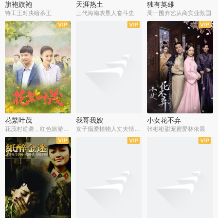
旗袍旗袍
天涯热土
独有英雄
特工王对决暗杀王
三代海南农垦人奋斗史
周一围弃艺从商实业救国
全34集
全50集
全51集
花繁叶茂
我哥我嫂
小女花不弃
花茂村逆袭，红色旅游出圈
女子痴爱植物人丈夫情定一生
张彬彬甜宠蜜爱林依晨
全42集
全35集
全32集