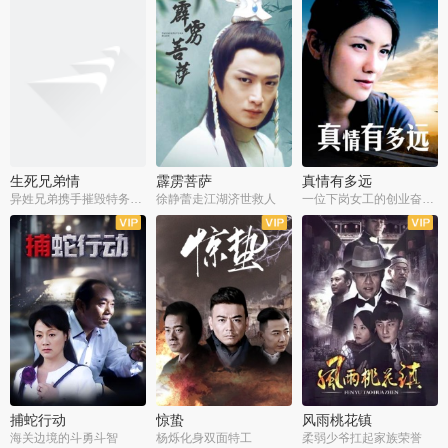
生死兄弟情
霹雳菩萨
真情有多远
异姓兄弟携手摧毁特务阴谋
徐静蕾走江湖济世救人
一位下岗女工的创业奋斗史
全22集
全39集
全36集
捕蛇行动
惊蛰
风雨桃花镇
海关边境的斗勇斗智
杨烁化身双面特工
柔弱少爷扛起家族荣誉