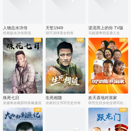
人物志水浒传
天堑1949
逆流而上的你 TV版
经典版水浒传再现
胡可演绎美女特务
马丽潘粤明逆袭人生
全34集
全21集
全35集
殊死七日
生死相随
欢天喜地对亲家
吴健奉命截获特务戴遂昌
农家好汉书写历史传奇
研究生回乡创业谱写欢乐爱情
全40集
全21集
全30集