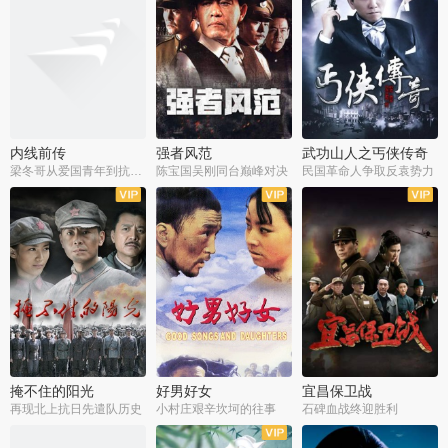
内线前传
强者风范
武功山人之丐侠传奇
梁冬哥从爱国青年到抗战精英
陈宝国吴刚同台巅峰对决
民国革命人争取反袁势力
全38集
全9集
全35集
掩不住的阳光
好男好女
宜昌保卫战
再现北上抗日先遣队历史
小村庄艰辛坎坷的往事
石碑血战终迎胜利
全37集
全40集
全25集