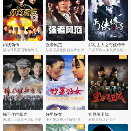
内线前传
强者风范
武功山人之丐侠传奇
梁冬哥从爱国青年到抗战精英
陈宝国吴刚同台巅峰对决
民国革命人争取反袁势力
全38集
全9集
全35集
掩不住的阳光
好男好女
宜昌保卫战
再现北上抗日先遣队历史
小村庄艰辛坎坷的往事
石碑血战终迎胜利
全37集
全40集
全25集