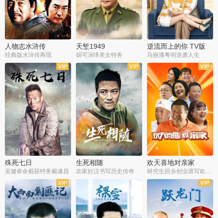
人物志水浒传
天堑1949
逆流而上的你 TV版
经典版水浒传再现
胡可演绎美女特务
马丽潘粤明逆袭人生
全34集
全21集
全35集
殊死七日
生死相随
欢天喜地对亲家
吴健奉命截获特务戴遂昌
农家好汉书写历史传奇
研究生回乡创业谱写欢乐爱情
全40集
全21集
全30集