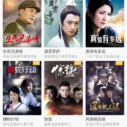
生死兄弟情
霹雳菩萨
真情有多远
异姓兄弟携手摧毁特务阴谋
徐静蕾走江湖济世救人
一位下岗女工的创业奋斗史
全22集
全39集
全36集
捕蛇行动
惊蛰
风雨桃花镇
海关边境的斗勇斗智
杨烁化身双面特工
柔弱少爷扛起家族荣誉