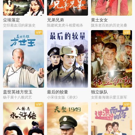
尘埃落定
兄弟兄弟
黄土女女
交织着血泪的家族史
陈建斌龙虎斗相爱相杀
陇东老百姓的历史沧桑
全36集
全28集
全44集
盖世英雄方世玉
最后的较量
独立纵队
杨子展十八般武艺
小宋佳女版《潜伏》
女匪秦海璐示爱王新军
全40集
全30集
全43集