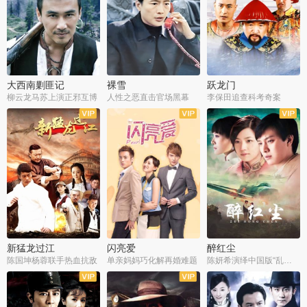
大西南剿匪记
裸雪
跃龙门
柳云龙马苏上演正邪互博
人性之恶直击官场黑幕
李保田追查科考奇案
全36集
全37集
全30集
新猛龙过江
闪亮爱
醉红尘
陈国坤杨蓉联手热血抗敌
单亲妈妈巧化解再婚难题
陈妍希演绎中国版“乱世佳人”
全30集
全30集
全30集