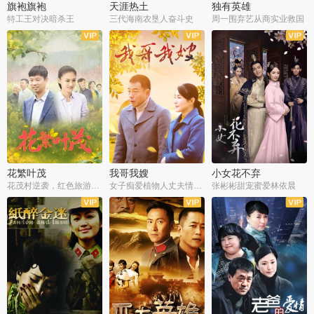
旗袍旗袍
天涯热土
独有英雄
特工王对决暗杀王
三代海南农垦人奋斗史
周一围弃艺从商实业救国
全34集
全50集
全51集
花繁叶茂
我哥我嫂
小女花不弃
花茂村逆袭，红色旅游出圈
女子痴爱植物人丈夫情定一生
张彬彬甜宠蜜爱林依晨
全42集
全35集
全32集