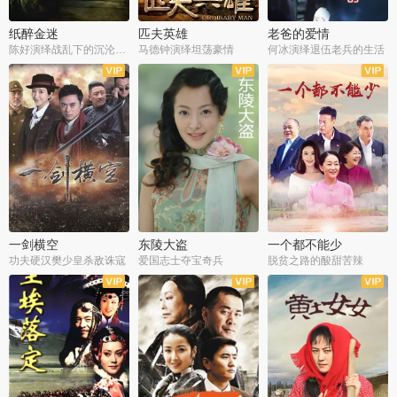
纸醉金迷
匹夫英雄
老爸的爱情
陈好演绎战乱下的沉沦人生
马德钟演绎坦荡豪情
何冰演绎退伍老兵的生活
全40集
全33集
全36集
一剑横空
东陵大盗
一个都不能少
功夫硬汉樊少皇杀敌诛寇
爱国志士夺宝奇兵
脱贫之路的酸甜苦辣
全25集
全50集
全23集