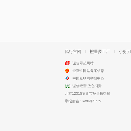
风行官网
橙星梦工厂
小剪刀
诚信示范网站
经营性网站备案信息
中国互联网举报中心
诚信经营 放心消费
北京12318文化市场举报热线
举报邮箱：
kefu@fun.tv