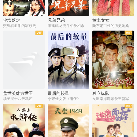
尘埃落定
兄弟兄弟
黄土女女
交织着血泪的家族史
陈建斌龙虎斗相爱相杀
陇东老百姓的历史沧桑
全36集
全28集
全44集
盖世英雄方世玉
最后的较量
独立纵队
杨子展十八般武艺
小宋佳女版《潜伏》
女匪秦海璐示爱王新军
全40集
全30集
全43集