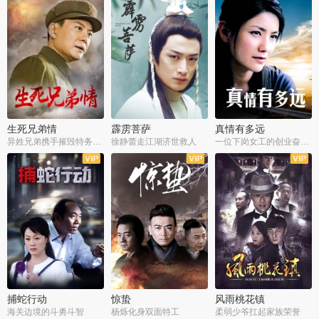
生死兄弟情
霹雳菩萨
真情有多远
异姓兄弟携手摧毁特务阴谋
徐静蕾走江湖济世救人
一位下岗女工的创业奋斗史
全22集
全39集
全36集
捕蛇行动
惊蛰
风雨桃花镇
海关边境的斗勇斗智
杨烁化身双面特工
柔弱少爷扛起家族荣誉