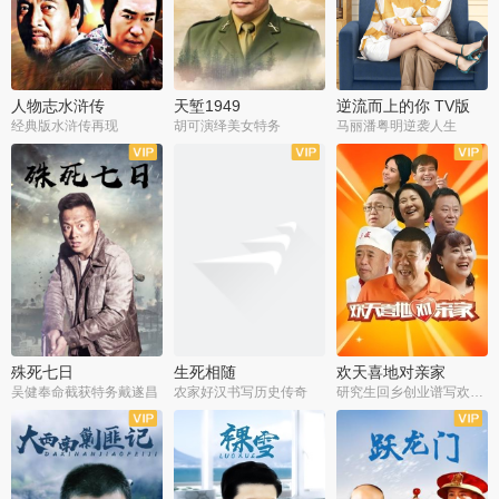
人物志水浒传
天堑1949
逆流而上的你 TV版
经典版水浒传再现
胡可演绎美女特务
马丽潘粤明逆袭人生
全34集
全21集
全35集
殊死七日
生死相随
欢天喜地对亲家
吴健奉命截获特务戴遂昌
农家好汉书写历史传奇
研究生回乡创业谱写欢乐爱情
全40集
全21集
全30集