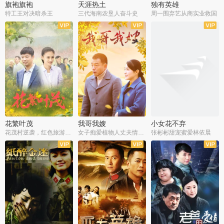
旗袍旗袍
天涯热土
独有英雄
特工王对决暗杀王
三代海南农垦人奋斗史
周一围弃艺从商实业救国
全34集
全50集
全51集
花繁叶茂
我哥我嫂
小女花不弃
花茂村逆袭，红色旅游出圈
女子痴爱植物人丈夫情定一生
张彬彬甜宠蜜爱林依晨
全42集
全35集
全32集