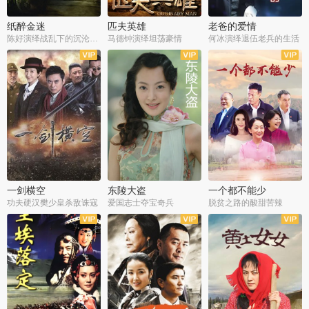
纸醉金迷
匹夫英雄
老爸的爱情
陈好演绎战乱下的沉沦人生
马德钟演绎坦荡豪情
何冰演绎退伍老兵的生活
全40集
全33集
全36集
一剑横空
东陵大盗
一个都不能少
功夫硬汉樊少皇杀敌诛寇
爱国志士夺宝奇兵
脱贫之路的酸甜苦辣
全25集
全50集
全23集