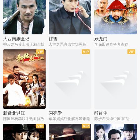
大西南剿匪记
裸雪
跃龙门
柳云龙马苏上演正邪互博
人性之恶直击官场黑幕
李保田追查科考奇案
全36集
全37集
全30集
新猛龙过江
闪亮爱
醉红尘
陈国坤杨蓉联手热血抗敌
单亲妈妈巧化解再婚难题
陈妍希演绎中国版“乱世佳人”
全30集
全30集
全30集