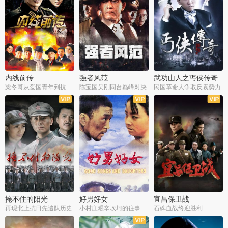
内线前传
强者风范
武功山人之丐侠传奇
梁冬哥从爱国青年到抗战精英
陈宝国吴刚同台巅峰对决
民国革命人争取反袁势力
全38集
全9集
全35集
掩不住的阳光
好男好女
宜昌保卫战
再现北上抗日先遣队历史
小村庄艰辛坎坷的往事
石碑血战终迎胜利
全37集
全40集
全25集