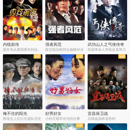
内线前传
强者风范
武功山人之丐侠传奇
梁冬哥从爱国青年到抗战精英
陈宝国吴刚同台巅峰对决
民国革命人争取反袁势力
全38集
全9集
全35集
掩不住的阳光
好男好女
宜昌保卫战
再现北上抗日先遣队历史
小村庄艰辛坎坷的往事
石碑血战终迎胜利
全37集
全40集
全25集