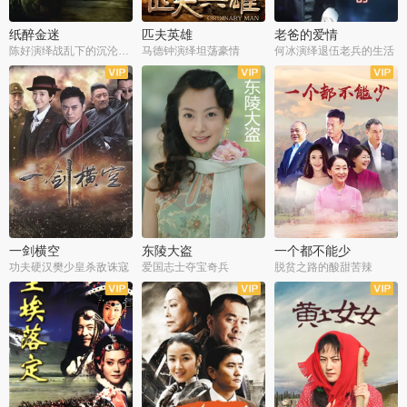
纸醉金迷
匹夫英雄
老爸的爱情
陈好演绎战乱下的沉沦人生
马德钟演绎坦荡豪情
何冰演绎退伍老兵的生活
全40集
全33集
全36集
一剑横空
东陵大盗
一个都不能少
功夫硬汉樊少皇杀敌诛寇
爱国志士夺宝奇兵
脱贫之路的酸甜苦辣
全25集
全50集
全23集