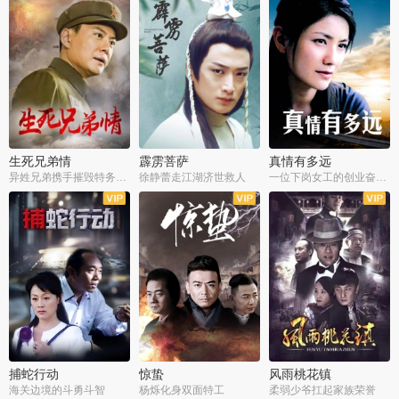
生死兄弟情
霹雳菩萨
真情有多远
异姓兄弟携手摧毁特务阴谋
徐静蕾走江湖济世救人
一位下岗女工的创业奋斗史
全22集
全39集
全36集
捕蛇行动
惊蛰
风雨桃花镇
海关边境的斗勇斗智
杨烁化身双面特工
柔弱少爷扛起家族荣誉