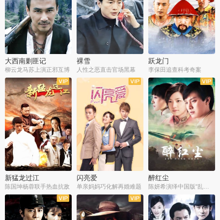
大西南剿匪记
裸雪
跃龙门
柳云龙马苏上演正邪互博
人性之恶直击官场黑幕
李保田追查科考奇案
全36集
全37集
全30集
新猛龙过江
闪亮爱
醉红尘
陈国坤杨蓉联手热血抗敌
单亲妈妈巧化解再婚难题
陈妍希演绎中国版“乱世佳人”
全30集
全30集
全30集