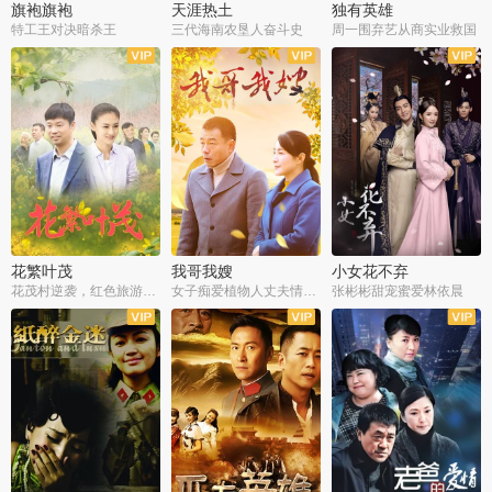
旗袍旗袍
天涯热土
独有英雄
特工王对决暗杀王
三代海南农垦人奋斗史
周一围弃艺从商实业救国
全34集
全50集
全51集
花繁叶茂
我哥我嫂
小女花不弃
花茂村逆袭，红色旅游出圈
女子痴爱植物人丈夫情定一生
张彬彬甜宠蜜爱林依晨
全42集
全35集
全32集