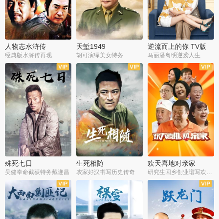
人物志水浒传
天堑1949
逆流而上的你 TV版
经典版水浒传再现
胡可演绎美女特务
马丽潘粤明逆袭人生
全34集
全21集
全35集
殊死七日
生死相随
欢天喜地对亲家
吴健奉命截获特务戴遂昌
农家好汉书写历史传奇
研究生回乡创业谱写欢乐爱情
全40集
全21集
全30集