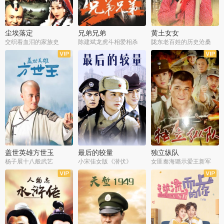
尘埃落定
兄弟兄弟
黄土女女
交织着血泪的家族史
陈建斌龙虎斗相爱相杀
陇东老百姓的历史沧桑
全36集
全28集
全44集
盖世英雄方世玉
最后的较量
独立纵队
杨子展十八般武艺
小宋佳女版《潜伏》
女匪秦海璐示爱王新军
全40集
全30集
全43集