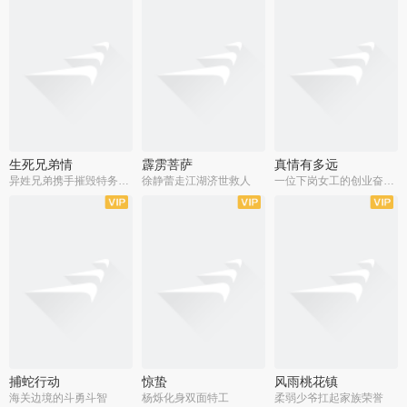
生死兄弟情
霹雳菩萨
真情有多远
异姓兄弟携手摧毁特务阴谋
徐静蕾走江湖济世救人
一位下岗女工的创业奋斗史
全22集
全39集
全36集
捕蛇行动
惊蛰
风雨桃花镇
海关边境的斗勇斗智
杨烁化身双面特工
柔弱少爷扛起家族荣誉