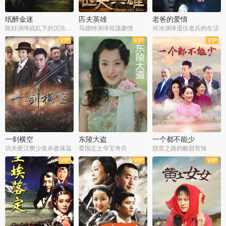
纸醉金迷
匹夫英雄
老爸的爱情
陈好演绎战乱下的沉沦人生
马德钟演绎坦荡豪情
何冰演绎退伍老兵的生活
全40集
全33集
全36集
一剑横空
东陵大盗
一个都不能少
功夫硬汉樊少皇杀敌诛寇
爱国志士夺宝奇兵
脱贫之路的酸甜苦辣
全25集
全50集
全23集