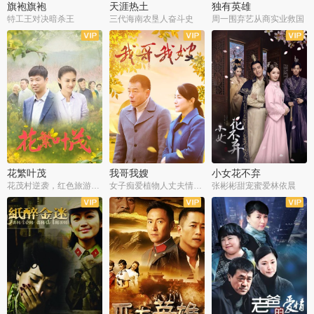
旗袍旗袍
天涯热土
独有英雄
特工王对决暗杀王
三代海南农垦人奋斗史
周一围弃艺从商实业救国
全34集
全50集
全51集
花繁叶茂
我哥我嫂
小女花不弃
花茂村逆袭，红色旅游出圈
女子痴爱植物人丈夫情定一生
张彬彬甜宠蜜爱林依晨
全42集
全35集
全32集