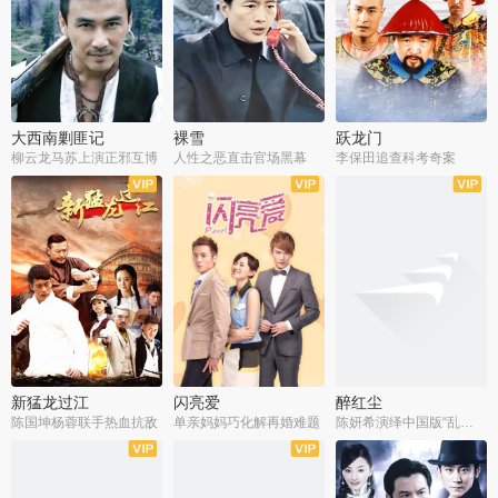
大西南剿匪记
裸雪
跃龙门
柳云龙马苏上演正邪互博
人性之恶直击官场黑幕
李保田追查科考奇案
全36集
全37集
全30集
新猛龙过江
闪亮爱
醉红尘
陈国坤杨蓉联手热血抗敌
单亲妈妈巧化解再婚难题
陈妍希演绎中国版“乱世佳人”
全30集
全30集
全30集