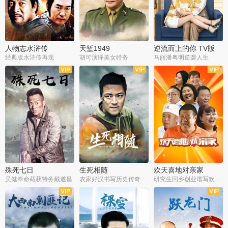
人物志水浒传
天堑1949
逆流而上的你 TV版
经典版水浒传再现
胡可演绎美女特务
马丽潘粤明逆袭人生
全34集
全21集
全35集
殊死七日
生死相随
欢天喜地对亲家
吴健奉命截获特务戴遂昌
农家好汉书写历史传奇
研究生回乡创业谱写欢乐爱情
全40集
全21集
全30集