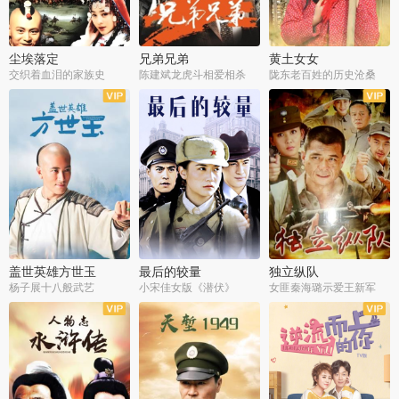
尘埃落定
兄弟兄弟
黄土女女
交织着血泪的家族史
陈建斌龙虎斗相爱相杀
陇东老百姓的历史沧桑
全36集
全28集
全44集
盖世英雄方世玉
最后的较量
独立纵队
杨子展十八般武艺
小宋佳女版《潜伏》
女匪秦海璐示爱王新军
全40集
全30集
全43集