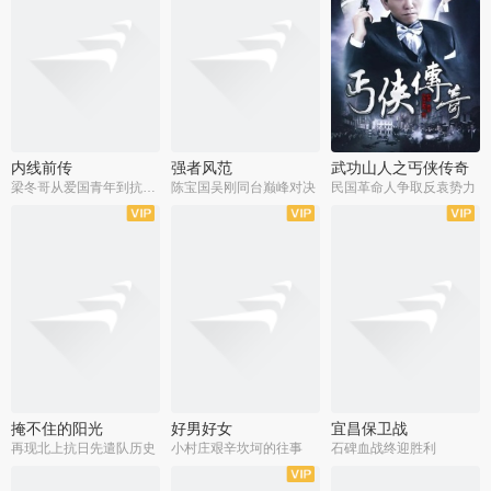
内线前传
强者风范
武功山人之丐侠传奇
梁冬哥从爱国青年到抗战精英
陈宝国吴刚同台巅峰对决
民国革命人争取反袁势力
全38集
全9集
全35集
掩不住的阳光
好男好女
宜昌保卫战
再现北上抗日先遣队历史
小村庄艰辛坎坷的往事
石碑血战终迎胜利
全37集
全40集
全25集