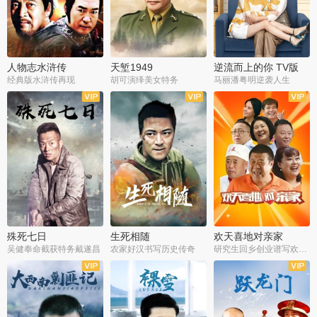
人物志水浒传
天堑1949
逆流而上的你 TV版
经典版水浒传再现
胡可演绎美女特务
马丽潘粤明逆袭人生
全34集
全21集
全35集
殊死七日
生死相随
欢天喜地对亲家
吴健奉命截获特务戴遂昌
农家好汉书写历史传奇
研究生回乡创业谱写欢乐爱情
全40集
全21集
全30集