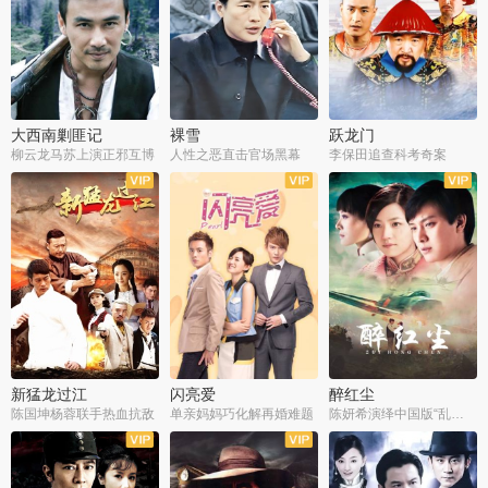
大西南剿匪记
裸雪
跃龙门
柳云龙马苏上演正邪互博
人性之恶直击官场黑幕
李保田追查科考奇案
全36集
全37集
全30集
新猛龙过江
闪亮爱
醉红尘
陈国坤杨蓉联手热血抗敌
单亲妈妈巧化解再婚难题
陈妍希演绎中国版“乱世佳人”
全30集
全30集
全30集