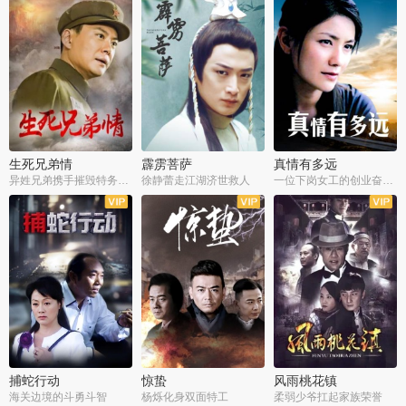
生死兄弟情
霹雳菩萨
真情有多远
异姓兄弟携手摧毁特务阴谋
徐静蕾走江湖济世救人
一位下岗女工的创业奋斗史
全22集
全39集
全36集
捕蛇行动
惊蛰
风雨桃花镇
海关边境的斗勇斗智
杨烁化身双面特工
柔弱少爷扛起家族荣誉