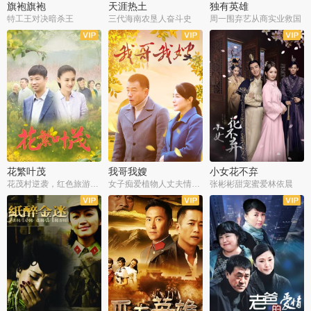
旗袍旗袍
天涯热土
独有英雄
特工王对决暗杀王
三代海南农垦人奋斗史
周一围弃艺从商实业救国
全34集
全50集
全51集
花繁叶茂
我哥我嫂
小女花不弃
花茂村逆袭，红色旅游出圈
女子痴爱植物人丈夫情定一生
张彬彬甜宠蜜爱林依晨
全42集
全35集
全32集