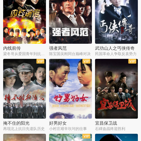
内线前传
强者风范
武功山人之丐侠传奇
梁冬哥从爱国青年到抗战精英
陈宝国吴刚同台巅峰对决
民国革命人争取反袁势力
全38集
全9集
全35集
掩不住的阳光
好男好女
宜昌保卫战
再现北上抗日先遣队历史
小村庄艰辛坎坷的往事
石碑血战终迎胜利
全37集
全40集
全25集