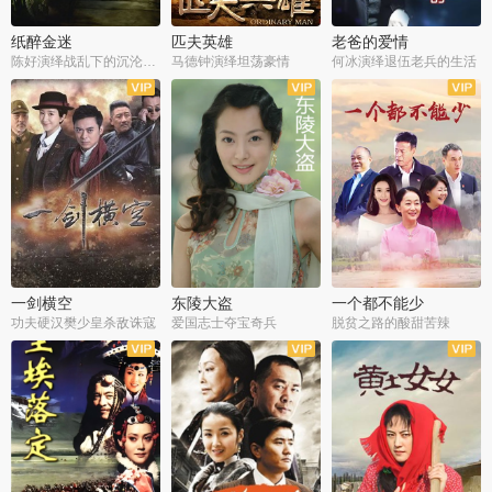
纸醉金迷
匹夫英雄
老爸的爱情
陈好演绎战乱下的沉沦人生
马德钟演绎坦荡豪情
何冰演绎退伍老兵的生活
全40集
全33集
全36集
一剑横空
东陵大盗
一个都不能少
功夫硬汉樊少皇杀敌诛寇
爱国志士夺宝奇兵
脱贫之路的酸甜苦辣
全25集
全50集
全23集