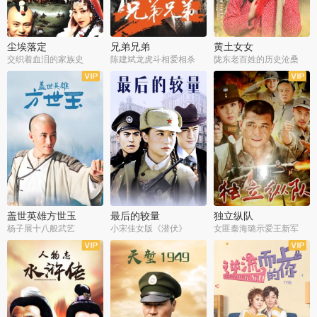
尘埃落定
兄弟兄弟
黄土女女
交织着血泪的家族史
陈建斌龙虎斗相爱相杀
陇东老百姓的历史沧桑
全36集
全28集
全44集
盖世英雄方世玉
最后的较量
独立纵队
杨子展十八般武艺
小宋佳女版《潜伏》
女匪秦海璐示爱王新军
全40集
全30集
全43集