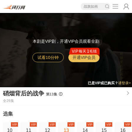
战旗如画
本剧是VIP剧，开通VIP会员观看全剧
试看10分钟
开通VIP会员
已是VIP或已购买？
请登录>
硝烟背后的战争
第13集
全26集
选集
VIP
VIP
VIP
VIP
VIP
VIP
VIP
10
11
12
13
14
15
16