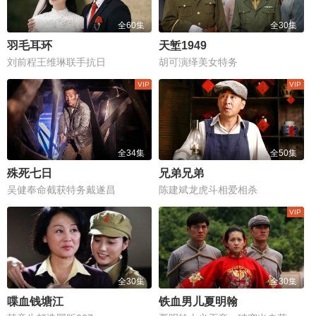
全60集
全30集
羽毛耳环
天堑1949
刘前程王维琳联手抗日
胡可演绎美女特务
全34集
全50集
殊死七日
兄弟兄弟
吴健奉命截获特务戴遂昌
陈建斌龙虎斗相爱相杀
全30集
全30集
喋血钱塘江
铁血男儿夏明翰