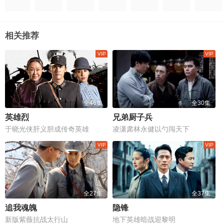
相关推荐
全46集
全30集
英雄烈
兄弟厨子兵
于晓光侠肝义胆成传奇英雄
凌潇肃林永健以勺闯天下
全27集
全37集
追我魂魄
隐锋
新版紫薇抗战太行山
地下英雄暗战迎黎明