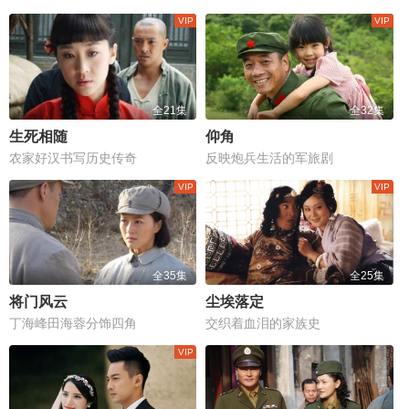
全21集
全32集
生死相随
仰角
农家好汉书写历史传奇
反映炮兵生活的军旅剧
全35集
全25集
将门风云
尘埃落定
丁海峰田海蓉分饰四角
交织着血泪的家族史