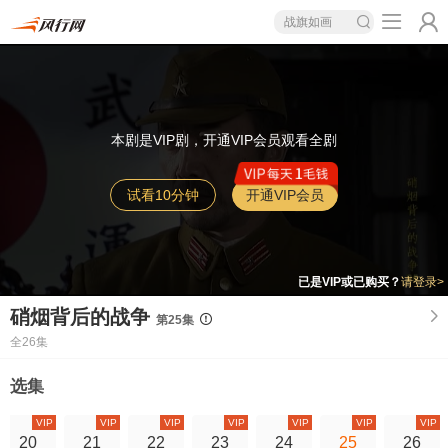
战旗如画
本剧是VIP剧，开通VIP会员观看全剧
试看10分钟
开通VIP会员
已是VIP或已购买？
请登录>
硝烟背后的战争
第25集
全26集
选集
VIP
VIP
VIP
VIP
VIP
VIP
VIP
20
21
22
23
24
25
26