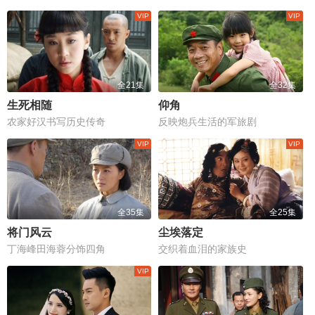
全21集
全32集
生死相随
仰角
农家好汉书写历史传奇
反映炮兵生活的军旅剧
全35集
全25集
将门风云
尘埃落定
丁海峰田海蓉分饰四角
交织着血泪的家族史