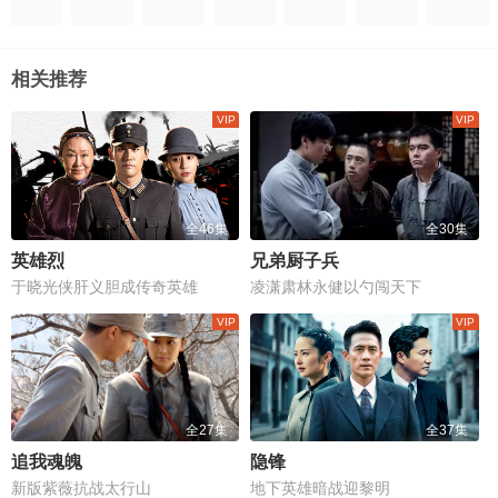
相关推荐
全46集
全30集
英雄烈
兄弟厨子兵
于晓光侠肝义胆成传奇英雄
凌潇肃林永健以勺闯天下
全27集
全37集
追我魂魄
隐锋
新版紫薇抗战太行山
地下英雄暗战迎黎明