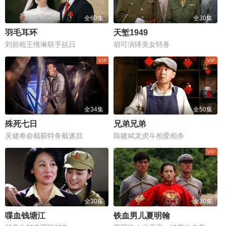
全60集
全30集
羽毛耳环
天堑1949
刘前程王维琳联手抗日
胡可演绎美女特务
全34集
全50集
殊死七日
兄弟兄弟
吴健奉命截获特务戴遂昌
陈建斌龙虎斗相爱相杀
全30集
全30集
喋血钱塘江
铁血男儿夏明翰