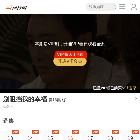
战旗如画
本剧是VIP剧，开通VIP会员观看全剧
开通VIP会员
已是VIP或已购买？
请登录>
别阻挡我的幸福
第16集
全21集
选集
VIP
VIP
VIP
VIP
VIP
VIP
VIP
13
14
15
16
17
18
19